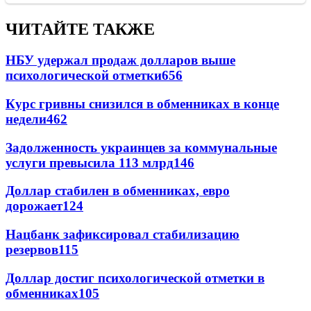
ЧИТАЙТЕ ТАКЖЕ
НБУ удержал продаж долларов выше
психологической отметки
656
Курс гривны снизился в обменниках в конце
недели
462
Задолженность украинцев за коммунальные
услуги превысила 113 млрд
146
Доллар стабилен в обменниках, евро
дорожает
124
Нацбанк зафиксировал стабилизацию
резервов
115
Доллар достиг психологической отметки в
обменниках
105