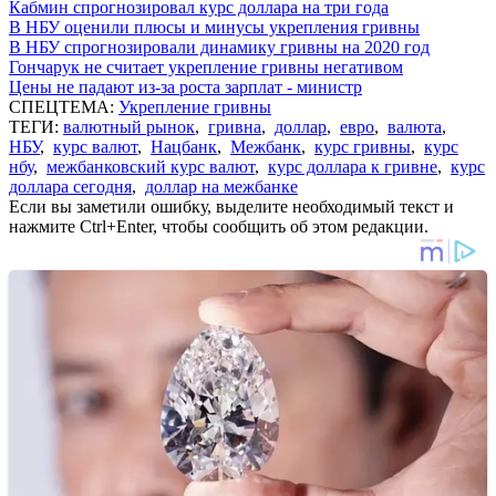
Кабмин спрогнозировал курс доллара на три года
В НБУ оценили плюсы и минусы укрепления гривны
В НБУ спрогнозировали динамику гривны на 2020 год
Гончарук не считает укрепление гривны негативом
Цены не падают из-за роста зарплат - министр
СПЕЦТЕМА:
Укрепление гривны
ТЕГИ:
валютный рынок
,
гривна
,
доллар
,
евро
,
валюта
,
НБУ
,
курс валют
,
Нацбанк
,
Межбанк
,
курс гривны
,
курс
нбу
,
межбанковский курс валют
,
курс доллара к гривне
,
курс
доллара сегодня
,
доллар на межбанке
Если вы заметили ошибку, выделите необходимый текст и
нажмите Ctrl+Enter, чтобы сообщить об этом редакции.