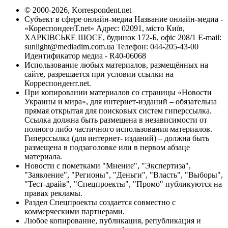
© 2000-2026, Korrespondent.net
Субъект в сфере онлайн-медиа Название онлайн-медиа -
«КореспонденТ.net» Адрес: 02091, місто Київ,
ХАРКІВСЬКЕ ШОСЕ, будинок 172-Б, офіс 208/1 E-mail:
sunlight@mediadim.com.ua
Телефон: 044-205-43-00
Идентификатор медиа - R40-06068
Использование любых материалов, размещённых на
сайте, разрешается при условии ссылки на
Корреспондент.net.
При копировании материалов со страницы «Новости
Украины и мира», для интернет-изданий – обязательна
прямая открытая для поисковых систем гиперссылка.
Ссылка должна быть размещена в независимости от
полного либо частичного использования материалов.
Гиперссылка (для интернет- изданий) – должна быть
размещена в подзаголовке или в первом абзаце
материала.
Новости с пометками "Мнение", "Экспертиза",
"Заявление", "Регионы", "Деньги", "Власть", "Выборы",
"Тест-драйв", "Спецпроекты", "Промо" публикуются на
правах рекламы.
Раздел Спецпроекты создается совместно с
коммерческими партнерами.
Любое копирование, публикация, републикация и