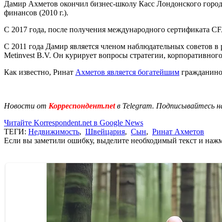
Дамир Ахметов окончил бизнес-школу Касс Лондонского городско
финансов (2010 г.).
С 2017 года, после получения международного сертификата CF
С 2011 года Дамир является членом наблюдательных советов в 
Metinvest B.V. Он курирует вопросы стратегии, корпоративног
Как известно, Ринат
Ахметов является богатейшим
гражданином
Новости от
Корреспондент.net
в Telegram. Подписывайтесь н
Читайте Korrespondent.net в Google News
ТЕГИ:
Недвижимость
,
Швейцария
,
Сын
,
Ринат Ахметов
Если вы заметили ошибку, выделите необходимый текст и нажми