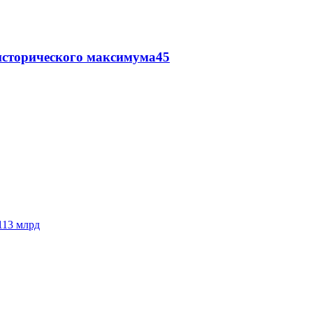
исторического максимума
45
113 млрд