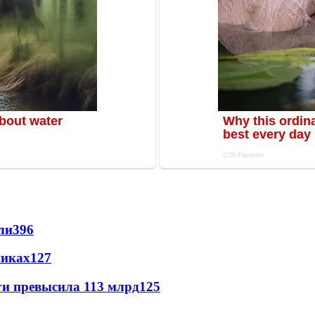
ли
396
никах
127
ги превысила 113 млрд
125