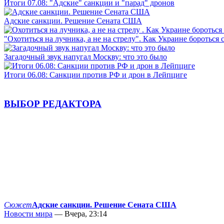
Итоги 07.08: "Адские" санкции и "парад" дронов
Адские санкции. Решение Сената США
"Охотиться на лучника, а не на стрелу". Как Украине бороться 
Загадочный звук напугал Москву: что это было
Итоги 06.08: Санкции против РФ и дрон в Лейпциге
ВЫБОР РЕДАКТОРА
Сюжет
Адские санкции. Решение Сената США
Новости мира
— Вчера, 23:14