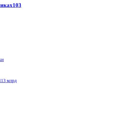
никах
103
113 млрд