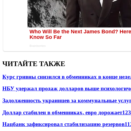
ЧИТАЙТЕ ТАКЖЕ
Курс гривны снизился в обменниках в конце неде
НБУ удержал продаж долларов выше психологич
Задолженность украинцев за коммунальные услу
Доллар стабилен в обменниках, евро дорожает
123
Нацбанк зафиксировал стабилизацию резервов
11