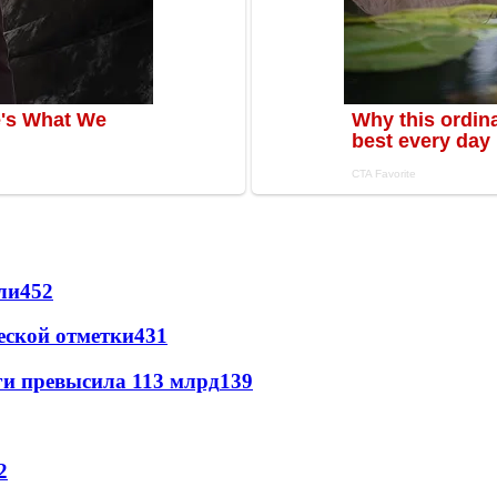
ли
452
еской отметки
431
ги превысила 113 млрд
139
2