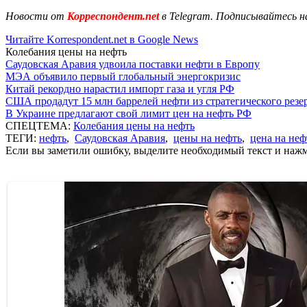
Новости от
Корреспондент.net
в Telegram. Подписывайтесь н
Читайте Korrespondent.net в Google News
Колебания цены на нефть
Саудовская Аравия удвоила поставки нефти в Европу
МЭА объявило первый глобальный энергокризис
Китай рекордно нарастил импорт газа и угля РФ
США продадут 15 млн баррелей нефти из стратегического резе
В Украине предлагают свой лимит цен на нефть РФ
СПЕЦТЕМА:
Колебания цены на нефть
ТЕГИ:
нефть
,
Саудовская Аравия
,
цены на нефть
,
цена на неф
Если вы заметили ошибку, выделите необходимый текст и нажми