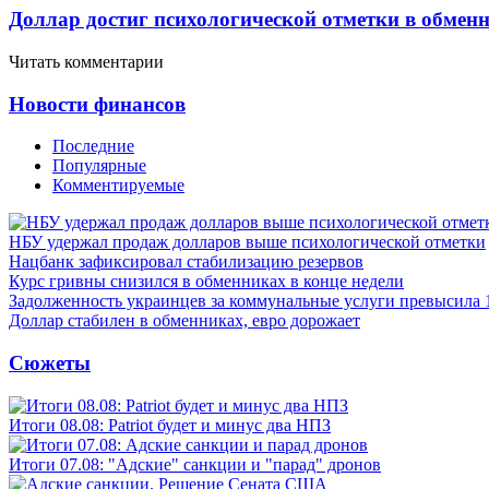
Доллар достиг психологической отметки в обмен
Читать комментарии
Новости финансов
Последние
Популярные
Комментируемые
НБУ удержал продаж долларов выше психологической отметки
Нацбанк зафиксировал стабилизацию резервов
Курс гривны снизился в обменниках в конце недели
Задолженность украинцев за коммунальные услуги превысила 
Доллар стабилен в обменниках, евро дорожает
Сюжеты
Итоги 08.08: Patriot будет и минус два НПЗ
Итоги 07.08: "Адские" санкции и "парад" дронов