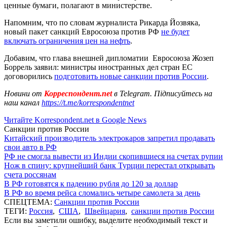
ценные бумаги, полагают в министерстве.
Напомним, что по словам журналиста Рикарда Йозвяка,
новый пакет санкций Евросоюза против РФ
не будет
включать ограничения цен на нефть
.
Добавим, что глава внешней дипломатии Евросоюза Жозеп
Боррель заявил: министры иностранных дел стран ЕС
договорились
подготовить новые санкции против России
.
Новини от
Корреспондент.net
в Telegram. Підписуйтесь на
наш канал
https://t.me/korrespondentnet
Читайте Korrespondent.net в Google News
Санкции против России
Китайский производитель электрокаров запретил продавать
свои авто в РФ
РФ не смогла вывести из Индии скопившиеся на счетах рупии
Нож в спину: крупнейший банк Турции перестал открывать
счета россянам
В РФ готовятся к падению рубля до 120 за доллар
В РФ во время рейса сломались четыре самолета за день
СПЕЦТЕМА:
Санкции против России
ТЕГИ:
Россия
,
США
,
Швейцария
,
санкции против России
Если вы заметили ошибку, выделите необходимый текст и