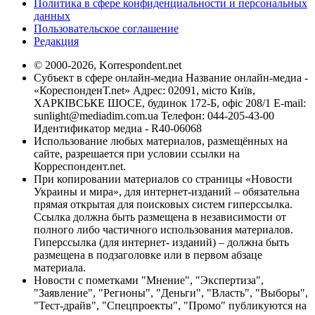
Политика в сфере конфиденциальности и персональных
данных
Пользовательское соглашение
Редакция
© 2000-2026, Korrespondent.net
Субъект в сфере онлайн-медиа Название онлайн-медиа -
«КореспонденТ.net» Адрес: 02091, місто Київ,
ХАРКІВСЬКЕ ШОСЕ, будинок 172-Б, офіс 208/1 E-mail:
sunlight@mediadim.com.ua
Телефон: 044-205-43-00
Идентификатор медиа - R40-06068
Использование любых материалов, размещённых на
сайте, разрешается при условии ссылки на
Корреспондент.net.
При копировании материалов со страницы «Новости
Украины и мира», для интернет-изданий – обязательна
прямая открытая для поисковых систем гиперссылка.
Ссылка должна быть размещена в независимости от
полного либо частичного использования материалов.
Гиперссылка (для интернет- изданий) – должна быть
размещена в подзаголовке или в первом абзаце
материала.
Новости с пометками "Мнение", "Экспертиза",
"Заявление", "Регионы", "Деньги", "Власть", "Выборы",
"Тест-драйв", "Спецпроекты", "Промо" публикуются на