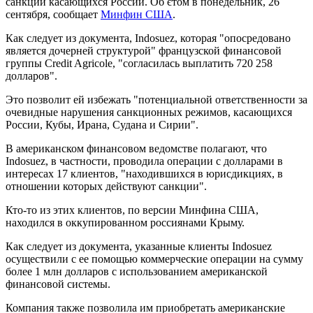
санкций касающихся России. Об єтом в понедельник, 26
сентября, сообщает
Минфин США
.
Как следует из документа, Indosuez, которая "опосредовано
является дочерней структурой" французской финансовой
группы Credit Agricole, "согласилась выплатить 720 258
долларов".
Это позволит ей избежать "потенциальной ответственности за
очевидные нарушения санкционных режимов, касающихся
России, Кубы, Ирана, Судана и Сирии".
В американском финансовом ведомстве полагают, что
Indosuez, в частности, проводила операции с долларами в
интересах 17 клиентов, "находившихся в юрисдикциях, в
отношении которых действуют санкции".
Кто-то из этих клиентов, по версии Минфина США,
находился в оккупированном россиянами Крыму.
Как следует из документа, указанные клиенты Indosuez
осуществили с ее помощью коммерческие операции на сумму
более 1 млн долларов с использованием американской
финансовой системы.
Компания также позволила им приобретать американские