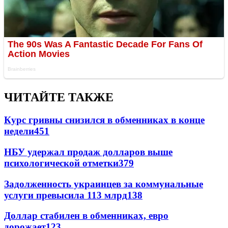
ЧИТАЙТЕ ТАКЖЕ
Курс гривны снизился в обменниках в конце
недели
451
НБУ удержал продаж долларов выше
психологической отметки
379
Задолженность украинцев за коммунальные
услуги превысила 113 млрд
138
Доллар стабилен в обменниках, евро
дорожает
123