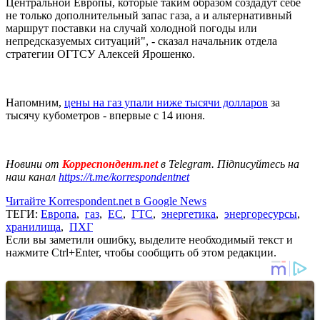
Центральной Европы, которые таким образом создадут себе
не только дополнительный запас газа, а и альтернативный
маршрут поставки на случай холодной погоды или
непредсказуемых ситуаций", - сказал начальник отдела
стратегии ОГТСУ Алексей Ярошенко.
Напомним,
цены на газ упали ниже тысячи долларов
за
тысячу кубометров - впервые с 14 июня.
Новини от
Корреспондент.net
в Telegram. Підписуйтесь на
наш канал
https://t.me/korrespondentnet
Читайте Korrespondent.net в Google News
ТЕГИ:
Европа
,
газ
,
ЕС
,
ГТС
,
энергетика
,
энергоресурсы
,
хранилища
,
ПХГ
Если вы заметили ошибку, выделите необходимый текст и
нажмите Ctrl+Enter, чтобы сообщить об этом редакции.