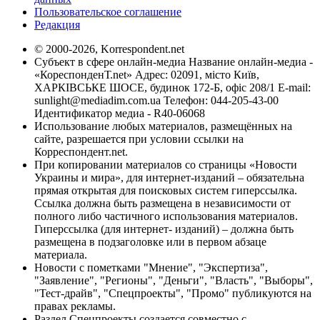
Пользовательское соглашение
Редакция
© 2000-2026, Korrespondent.net
Субъект в сфере онлайн-медиа Название онлайн-медиа -
«КореспонденТ.net» Адрес: 02091, місто Київ,
ХАРКІВСЬКЕ ШОСЕ, будинок 172-Б, офіс 208/1 E-mail:
sunlight@mediadim.com.ua
Телефон: 044-205-43-00
Идентификатор медиа - R40-06068
Использование любых материалов, размещённых на
сайте, разрешается при условии ссылки на
Корреспондент.net.
При копировании материалов со страницы «Новости
Украины и мира», для интернет-изданий – обязательна
прямая открытая для поисковых систем гиперссылка.
Ссылка должна быть размещена в независимости от
полного либо частичного использования материалов.
Гиперссылка (для интернет- изданий) – должна быть
размещена в подзаголовке или в первом абзаце
материала.
Новости с пометками "Мнение", "Экспертиза",
"Заявление", "Регионы", "Деньги", "Власть", "Выборы",
"Тест-драйв", "Спецпроекты", "Промо" публикуются на
правах рекламы.
Раздел Спецпроекты создается совместно с