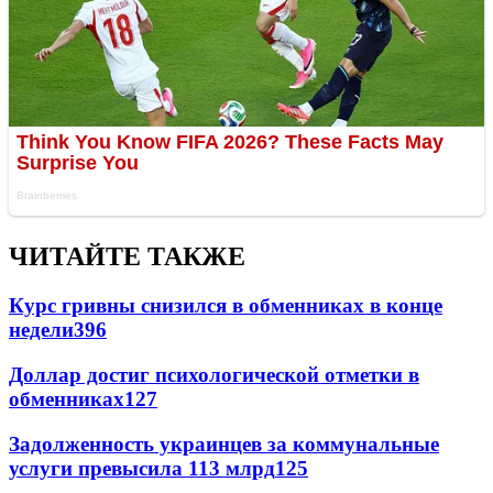
ЧИТАЙТЕ ТАКЖЕ
Курс гривны снизился в обменниках в конце
недели
396
Доллар достиг психологической отметки в
обменниках
127
Задолженность украинцев за коммунальные
услуги превысила 113 млрд
125