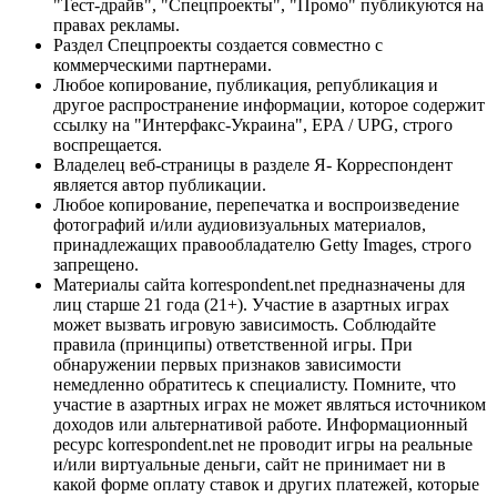
"Тест-драйв", "Спецпроекты", "Промо" публикуются на
правах рекламы.
Раздел Спецпроекты создается совместно с
коммерческими партнерами.
Любое копирование, публикация, републикация и
другое распространение информации, которое содержит
ссылку на "Интерфакс-Украина", EPA / UPG, строго
воспрещается.
Владелец веб-страницы в разделе Я- Корреспондент
является автор публикации.
Любое копирование, перепечатка и воспроизведение
фотографий и/или аудиовизуальных материалов,
принадлежащих правообладателю Getty Images, строго
запрещено.
Материалы сайта korrespondent.net предназначены для
лиц старше 21 года (21+). Участие в азартных играх
может вызвать игровую зависимость. Соблюдайте
правила (принципы) ответственной игры. При
обнаружении первых признаков зависимости
немедленно обратитесь к специалисту. Помните, что
участие в азартных играх не может являться источником
доходов или альтернативой работе. Информационный
ресурс korrespondent.net не проводит игры на реальные
и/или виртуальные деньги, сайт не принимает ни в
какой форме оплату ставок и других платежей, которые