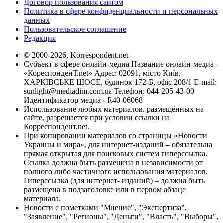
Договор пользования сайтом
Политика в сфере конфиденциальности и персональных
данных
Пользовательское соглашение
Редакция
© 2000-2026, Korrespondent.net
Субъект в сфере онлайн-медиа Название онлайн-медиа -
«КореспонденТ.net» Адрес: 02091, місто Київ,
ХАРКІВСЬКЕ ШОСЕ, будинок 172-Б, офіс 208/1 E-mail:
sunlight@mediadim.com.ua
Телефон: 044-205-43-00
Идентификатор медиа - R40-06068
Использование любых материалов, размещённых на
сайте, разрешается при условии ссылки на
Корреспондент.net.
При копировании материалов со страницы «Новости
Украины и мира», для интернет-изданий – обязательна
прямая открытая для поисковых систем гиперссылка.
Ссылка должна быть размещена в независимости от
полного либо частичного использования материалов.
Гиперссылка (для интернет- изданий) – должна быть
размещена в подзаголовке или в первом абзаце
материала.
Новости с пометками "Мнение", "Экспертиза",
"Заявление", "Регионы", "Деньги", "Власть", "Выборы",