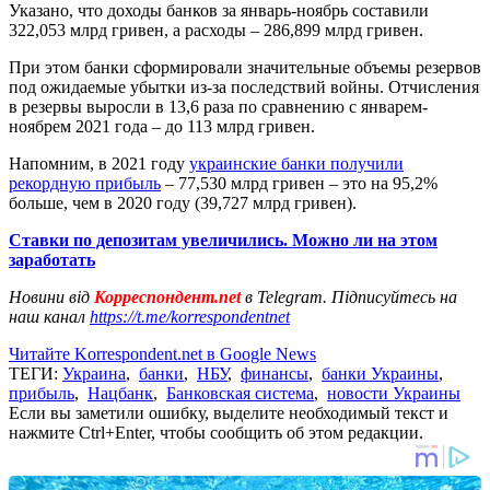
Указано, что доходы банков за январь-ноябрь составили
322,053 млрд гривен, а расходы – 286,899 млрд гривен.
При этом банки сформировали значительные объемы резервов
под ожидаемые убытки из-за последствий войны. Отчисления
в резервы выросли в 13,6 раза по сравнению с январем-
ноябрем 2021 года – до 113 млрд гривен.
Напомним, в 2021 году
украинские банки получили
рекордную прибыль
– 77,530 млрд гривен – это на 95,2%
больше, чем в 2020 году (39,727 млрд гривен).
Ставки по депозитам увеличились. Можно ли на этом
заработать
Новини від
Корреспондент.net
в Telegram. Підписуйтесь на
наш канал
https://t.me/korrespondentnet
Читайте Korrespondent.net в Google News
ТЕГИ:
Украина
,
банки
,
НБУ
,
финансы
,
банки Украины
,
прибыль
,
Нацбанк
,
Банковская система
,
новости Украины
Если вы заметили ошибку, выделите необходимый текст и
нажмите Ctrl+Enter, чтобы сообщить об этом редакции.