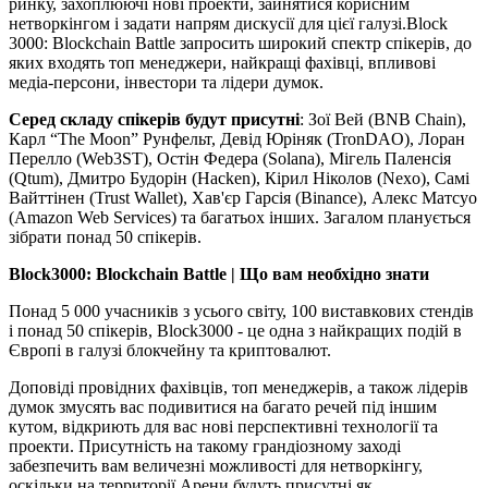
ринку, захоплюючі нові проекти, зайнятися корисним
нетворкінгом і задати напрям дискусії для цієї галузі.Block
3000: Blockchain Battle запросить широкий спектр спікерів, до
яких входять топ менеджери, найкращі фахівці, впливові
медіа-персони, інвестори та лідери думок.
Серед складу спікерів будут присутні
: Зої Вей (BNB Chain),
Карл “The Moon” Рунфельт, Девід Юріняк (TronDAO), Лоран
Перелло (Web3ST), Остін Федера (Solana), Мігель Паленсія
(Qtum), Дмитро Будорін (Hacken), Кірил Ніколов (Nexo), Самі
Вайттінен (Trust Wallet), Хав'єр Гарсія (Binance), Aлекс Матсуо
(Amazon Web Services) та багатьох інших. Загалом планується
зібрати понад 50 спікерів.
Block3000: Blockchain Battle | Що вам необхідно знати
Понад 5 000 учасників з усього світу, 100 виставкових стендів
і понад 50 спікерів, Block3000 - це одна з найкращих подій в
Європі в галузі блокчейну та криптовалют.
Доповіді провідних фахівців, топ менеджерів, а також лідерів
думок змусять вас подивитися на багато речей під іншим
кутом, відкриють для вас нові перспективні технології та
проекти. Присутність на такому грандіозному заході
забезпечить вам величезні можливості для нетворкінгу,
оскільки на территорії Арени будуть присутні як