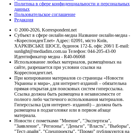
Политика в сфере конфиденциальности и персональных
данных
Пользовательское соглашение
Редакция
© 2000-2026, Korrespondent.net
Субъект в сфере онлайн-медиа Название онлайн-медиа -
«КореспонденТ.net» Адрес: 02091, місто Київ,
ХАРКІВСЬКЕ ШОСЕ, будинок 172-Б, офіс 208/1 E-mail:
sunlight@mediadim.com.ua
Телефон: 044-205-43-00
Идентификатор медиа - R40-06068
Использование любых материалов, размещённых на
сайте, разрешается при условии ссылки на
Корреспондент.net.
При копировании материалов со страницы «Новости
Украины и мира», для интернет-изданий – обязательна
прямая открытая для поисковых систем гиперссылка.
Ссылка должна быть размещена в независимости от
полного либо частичного использования материалов.
Гиперссылка (для интернет- изданий) – должна быть
размещена в подзаголовке или в первом абзаце
материала.
Новости с пометками "Мнение", "Экспертиза",
"Заявление", "Регионы", "Деньги", "Власть", "Выборы",
"Тест-драйв", "Спецпроекты", "Промо" публикуются на