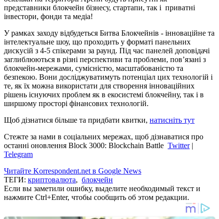
представники блокчейн бізнесу, стартапи, так і приватні
інвестори, фонди та медіа!
У рамках заходу відбудеться Битва Блокчейнів - інноваційне та
інтелектуальне шоу, що проходить у форматі панельних
дискусій з 4-5 спікерами за раунд. Під час панелей доповідачі
заглиблюються в різні перспективи та проблеми, пов’язані з
блокчейн-мережами, сумісністю, масштабованістю та
безпекою. Вони досліджуватимуть потенціал цих технологій і
те, як їх можна використати для створення інноваційних
рішень існуючих проблем як в екосистемі блокчейну, так і в
ширшому просторі фінансових технологій.
Щоб дізнатися більше та придбати квитки,
натисніть тут
Стежте за нами в соціальних мережах, щоб дізнаватися про
останні оновлення Block 3000: Blockchain Battle
Twitter
|
Telegram
Читайте Korrespondent.net в Google News
ТЕГИ:
криптовалюта
,
блокчейн
Если вы заметили ошибку, выделите необходимый текст и
нажмите Ctrl+Enter, чтобы сообщить об этом редакции.