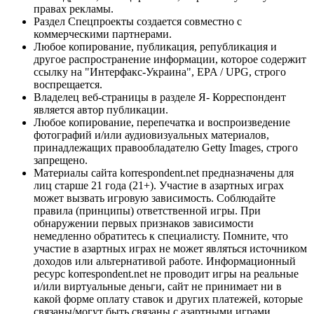
правах рекламы.
Раздел Спецпроекты создается совместно с
коммерческими партнерами.
Любое копирование, публикация, републикация и
другое распространение информации, которое содержит
ссылку на "Интерфакс-Украина", EPA / UPG, строго
воспрещается.
Владелец веб-страницы в разделе Я- Корреспондент
является автор публикации.
Любое копирование, перепечатка и воспроизведение
фотографий и/или аудиовизуальных материалов,
принадлежащих правообладателю Getty Images, строго
запрещено.
Материалы сайта korrespondent.net предназначены для
лиц старше 21 года (21+). Участие в азартных играх
может вызвать игровую зависимость. Соблюдайте
правила (принципы) ответственной игры. При
обнаружении первых признаков зависимости
немедленно обратитесь к специалисту. Помните, что
участие в азартных играх не может являться источником
доходов или альтернативой работе. Информационный
ресурс korrespondent.net не проводит игры на реальные
и/или виртуальные деньги, сайт не принимает ни в
какой форме оплату ставок и других платежей, которые
связаны/могут быть связаны с азартными играми,