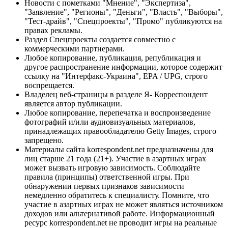
Новости с пометками "Мнение", "Экспертиза",
"Заявление", "Регионы", "Деньги", "Власть", "Выборы",
"Тест-драйв", "Спецпроекты", "Промо" публикуются на
правах рекламы.
Раздел Спецпроекты создается совместно с
коммерческими партнерами.
Любое копирование, публикация, републикация и
другое распространение информации, которое содержит
ссылку на "Интерфакс-Украина", EPA / UPG, строго
воспрещается.
Владелец веб-страницы в разделе Я- Корреспондент
является автор публикации.
Любое копирование, перепечатка и воспроизведение
фотографий и/или аудиовизуальных материалов,
принадлежащих правообладателю Getty Images, строго
запрещено.
Материалы сайта korrespondent.net предназначены для
лиц старше 21 года (21+). Участие в азартных играх
может вызвать игровую зависимость. Соблюдайте
правила (принципы) ответственной игры. При
обнаружении первых признаков зависимости
немедленно обратитесь к специалисту. Помните, что
участие в азартных играх не может являться источником
доходов или альтернативой работе. Информационный
ресурс korrespondent.net не проводит игры на реальные