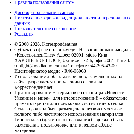
Правила пользования сайтом
Договор пользования сайтом
Политика в сфере конфиденциальности и персональных
данных
Пользовательское соглашение
Редакция
© 2000-2026, Korrespondent.net
Субъект в сфере онлайн-медиа Название онлайн-медиа -
«КореспонденТ.net» Адрес: 02091, місто Київ,
ХАРКІВСЬКЕ ШОСЕ, будинок 172-Б, офіс 208/1 E-mail:
sunlight@mediadim.com.ua
Телефон: 044-205-43-00
Идентификатор медиа - R40-06068
Использование любых материалов, размещённых на
сайте, разрешается при условии ссылки на
Корреспондент.net.
При копировании материалов со страницы «Новости
Украины и мира», для интернет-изданий – обязательна
прямая открытая для поисковых систем гиперссылка.
Ссылка должна быть размещена в независимости от
полного либо частичного использования материалов.
Гиперссылка (для интернет- изданий) – должна быть
размещена в подзаголовке или в первом абзаце
материала.