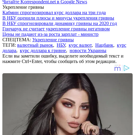
Читайте Korrespondent.net в Google News
Укрепление гривны
Кабмин спрогнозировал курс доллара на три года
В НБУ оценили плюсы и минусы укрепления гривны
В НБУ спрогнозировали динамику гривны на 2020 год
Гончарук не считает укрепление гривны негативом
Цены не падают из-за роста зарплат - министр
СПЕЦТЕМА:
Укрепление гривны
ТЕГИ:
валютный рынок
,
НБУ
,
курс валют
,
Нацбанк
,
курс
долара
,
курс доллара к гривне
,
новости Украины
Если вы заметили ошибку, выделите необходимый текст и
нажмите Ctrl+Enter, чтобы сообщить об этом редакции.