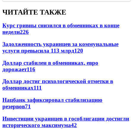
ЧИТАЙТЕ ТАКЖЕ
Курс гривны снизился в обменниках в конце
недели
226
Задолженность украинцев за коммунальные
услуги превысила 113 млрд
120
Доллар стабилен в обменниках, евро
дорожает
116
Доллар достиг психологической отметки в
обменниках
111
Нацбанк зафиксировал стабилизацию
резервов
71
Инвестиции украинцев в гособлигации достигли
исторического максимума
42