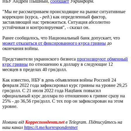
НБУ Андрей Пышный,
сообщает
Укринформ.
"Мы не рассматриваем происходящие на рынке ситуативные
коррекции (курса, -
ред
.) как определенный фактор,
заставляющий нас тревожиться. Ситуация абсолютно
устойчивая и контролируемая", - сказал он.
Ранее сообщалось, что Национальный банк допускает, что
может отказаться от фиксированного курса гривны
до
окончания войны.
Представители украинского бизнеса
прогнозируют обменный
курс гривны
по отношению к доллару в следующие 12
месяцев в пределах 40 грн/долл.
Как известно, НБУ в день объявления войны Россией 24
февраля 2022 года зафиксировал курс гривны на уровне 29,25
грн/долл. С 21 июля 2022 года Нацбанк повысил
официальный курс доллара по отношению к гривне сразу на
25% - до 36,56 грн/долл. С тех пор он зафиксирован на этом
уровне.
Новини від
Корреспондент.net
в Telegram. Підписуйтесь на
наш канал
https://t.me/korrespondentnet