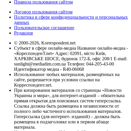
Правила пользования сайтом
Договор пользования сайтом
Политика в сфере конфиденциальности и персональных
данных
Пользовательское соглашение
Редакция
© 2000-2026, Korrespondent.net
Субъект в сфере онлайн-медиа Название онлайн-медиа -
«КореспонденТ.net» Адрес: 02091, місто Київ,
ХАРКІВСЬКЕ ШОСЕ, будинок 172-Б, офіс 208/1 E-mail:
sunlight@mediadim.com.ua
Телефон: 044-205-43-00
Идентификатор медиа - R40-06068
Использование любых материалов, размещённых на
сайте, разрешается при условии ссылки на
Корреспондент.net.
При копировании материалов со страницы «Новости
Украины и мира», для интернет-изданий – обязательна
прямая открытая для поисковых систем гиперссылка.
Ссылка должна быть размещена в независимости от
полного либо частичного использования материалов.
Гиперссылка (для интернет- изданий) – должна быть
размещена в подзаголовке или в первом абзаце
материала.