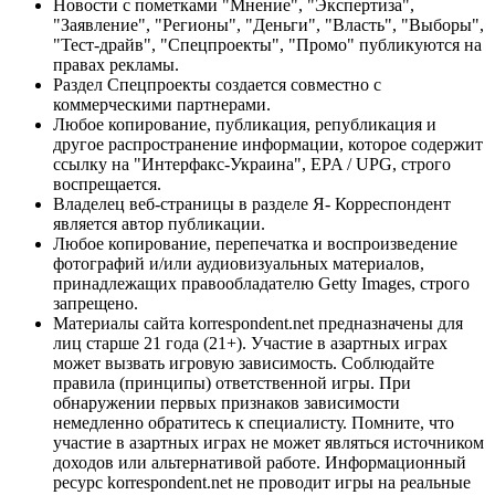
Новости с пометками "Мнение", "Экспертиза",
"Заявление", "Регионы", "Деньги", "Власть", "Выборы",
"Тест-драйв", "Спецпроекты", "Промо" публикуются на
правах рекламы.
Раздел Спецпроекты создается совместно с
коммерческими партнерами.
Любое копирование, публикация, републикация и
другое распространение информации, которое содержит
ссылку на "Интерфакс-Украина", EPA / UPG, строго
воспрещается.
Владелец веб-страницы в разделе Я- Корреспондент
является автор публикации.
Любое копирование, перепечатка и воспроизведение
фотографий и/или аудиовизуальных материалов,
принадлежащих правообладателю Getty Images, строго
запрещено.
Материалы сайта korrespondent.net предназначены для
лиц старше 21 года (21+). Участие в азартных играх
может вызвать игровую зависимость. Соблюдайте
правила (принципы) ответственной игры. При
обнаружении первых признаков зависимости
немедленно обратитесь к специалисту. Помните, что
участие в азартных играх не может являться источником
доходов или альтернативой работе. Информационный
ресурс korrespondent.net не проводит игры на реальные