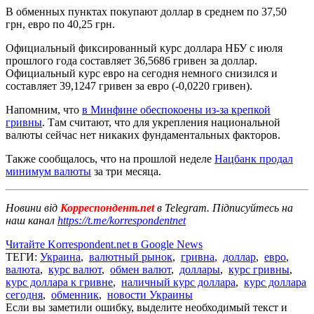
В обменных пунктах покупают доллар в среднем по 37,50
грн, евро по 40,25 грн.
Официальный фиксированный курс доллара НБУ с июля
прошлого года составляет 36,5686 гривен за доллар.
Официальный курс евро на сегодня немного снизился и
составляет 39,1247 гривен за евро (-0,0220 гривен).
Напомним, что
в Минфине обеспокоены из-за крепкой
гривны
. Там считают, что для укрепления национальной
валюты сейчас нет никаких фундаментальных факторов.
Также сообщалось, что на прошлой неделе
Нацбанк продал
минимум валюты
за три месяца.
Новини від
Корреспондент.net
в Telegram. Підписуйтесь на
наш канал
https://t.me/korrespondentnet
Читайте Korrespondent.net в Google News
ТЕГИ:
Украина
,
валютный рынок
,
гривна
,
доллар
,
евро
,
валюта
,
курс валют
,
обмен валют
,
доллары
,
курс гривны
,
курс доллара к гривне
,
наличный курс доллара
,
курс доллара
сегодня
,
обменник
,
новости Украины
Если вы заметили ошибку, выделите необходимый текст и