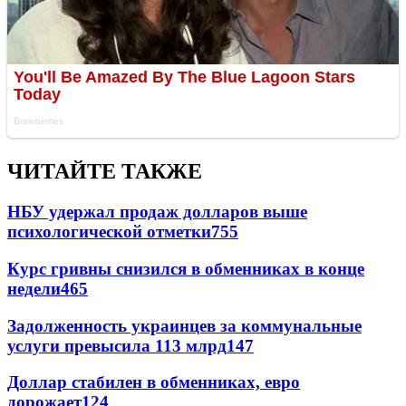
ЧИТАЙТЕ ТАКЖЕ
НБУ удержал продаж долларов выше
психологической отметки
755
Курс гривны снизился в обменниках в конце
недели
465
Задолженность украинцев за коммунальные
услуги превысила 113 млрд
147
Доллар стабилен в обменниках, евро
дорожает
124