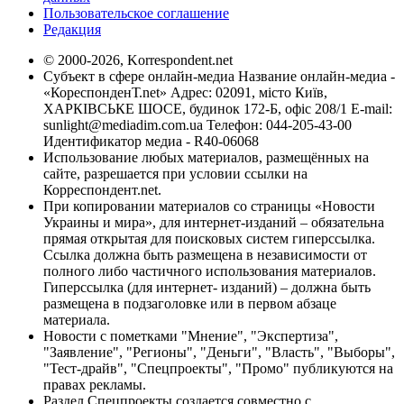
Пользовательское соглашение
Редакция
© 2000-2026, Korrespondent.net
Субъект в сфере онлайн-медиа Название онлайн-медиа -
«КореспонденТ.net» Адрес: 02091, місто Київ,
ХАРКІВСЬКЕ ШОСЕ, будинок 172-Б, офіс 208/1 E-mail:
sunlight@mediadim.com.ua
Телефон: 044-205-43-00
Идентификатор медиа - R40-06068
Использование любых материалов, размещённых на
сайте, разрешается при условии ссылки на
Корреспондент.net.
При копировании материалов со страницы «Новости
Украины и мира», для интернет-изданий – обязательна
прямая открытая для поисковых систем гиперссылка.
Ссылка должна быть размещена в независимости от
полного либо частичного использования материалов.
Гиперссылка (для интернет- изданий) – должна быть
размещена в подзаголовке или в первом абзаце
материала.
Новости с пометками "Мнение", "Экспертиза",
"Заявление", "Регионы", "Деньги", "Власть", "Выборы",
"Тест-драйв", "Спецпроекты", "Промо" публикуются на
правах рекламы.
Раздел Спецпроекты создается совместно с