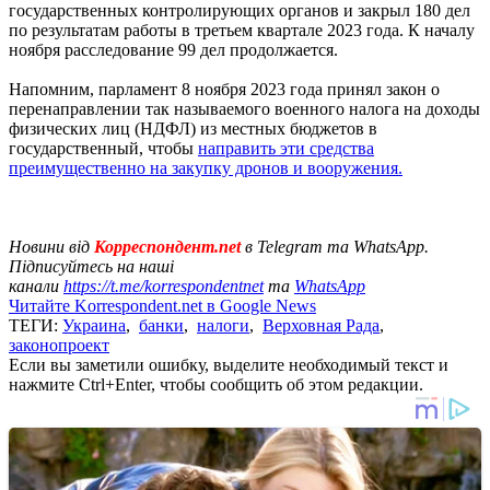
государственных контролирующих органов и закрыл 180 дел
по результатам работы в третьем квартале 2023 года. К началу
ноября расследование 99 дел продолжается.
Напомним, парламент 8 ноября 2023 года принял закон о
перенаправлении так называемого военного налога на доходы
физических лиц (НДФЛ) из местных бюджетов в
государственный, чтобы
направить эти средства
преимущественно на закупку дронов и вооружения.
Новини від
Корреспондент.net
в Telegram та WhatsApp.
Підписуйтесь на наші
канали
https://t.me/korrespondentnet
та
WhatsApp
Читайте Korrespondent.net в Google News
ТЕГИ:
Украина
,
банки
,
налоги
,
Верховная Рада
,
законопроект
Если вы заметили ошибку, выделите необходимый текст и
нажмите Ctrl+Enter, чтобы сообщить об этом редакции.