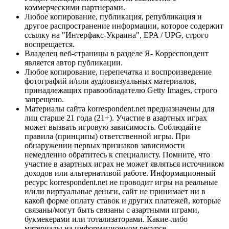
коммерческими партнерами.
Любое копирование, публикация, републикация и
другое распространение информации, которое содержит
ссылку на "Интерфакс-Украина", EPA / UPG, строго
воспрещается.
Владелец веб-страницы в разделе Я- Корреспондент
является автор публикации.
Любое копирование, перепечатка и воспроизведение
фотографий и/или аудиовизуальных материалов,
принадлежащих правообладателю Getty Images, строго
запрещено.
Материалы сайта korrespondent.net предназначены для
лиц старше 21 года (21+). Участие в азартных играх
может вызвать игровую зависимость. Соблюдайте
правила (принципы) ответственной игры. При
обнаружении первых признаков зависимости
немедленно обратитесь к специалисту. Помните, что
участие в азартных играх не может являться источником
доходов или альтернативой работе. Информационный
ресурс korrespondent.net не проводит игры на реальные
и/или виртуальные деньги, сайт не принимает ни в
какой форме оплату ставок и других платежей, которые
связаны/могут быть связаны с азартными играми,
букмекерами или тотализаторами. Какие-либо
материалы на информационном ресурсе