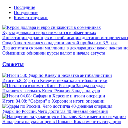
Последние
Популярные
Комментируемые
Курсы доллара и евро снижаются в обменниках
Инвестиции украинцев в гособлигации достигли историческо
Ощадбанк отчитался о падении чистой прибыли в 3,5 раза
Два депутата скрыли миллионы в декларациях: какое наказани
Обменники обновили курсы валют в начале августа
Сюжеты
Итоги 5.8: Удар по Киеву и нехватка антибаллистики
Пытаются взломать Киев. Реакция Запада на удар
Итоги 04.08: "Сафари" в Херсоне и итоги операции
Удары по России. Чего достигла 40-дневная операция
Нападения на украинцев в Польше. Как изменить ситуацию