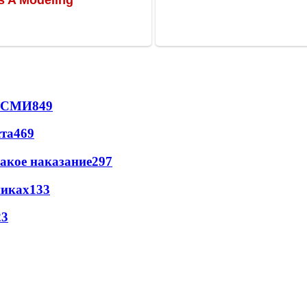
- СМИ
849
ста
469
акое наказание
297
никах
133
23