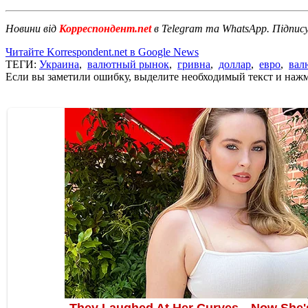
Новини від
Корреспондент.net
в Telegram та WhatsApp. Підпис
Читайте Korrespondent.net в Google News
ТЕГИ:
Украина
,
валютный рынок
,
гривна
,
доллар
,
евро
,
вал
Если вы заметили ошибку, выделите необходимый текст и нажми