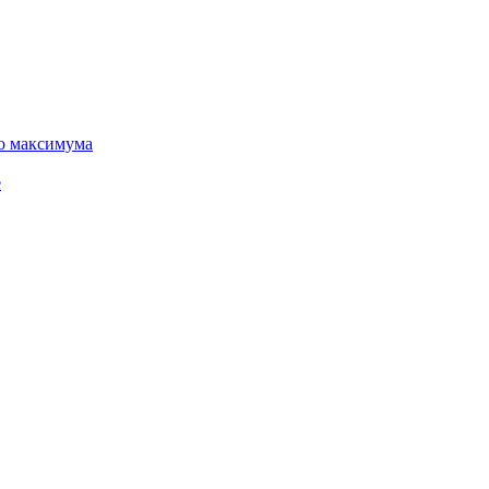
го максимума
е