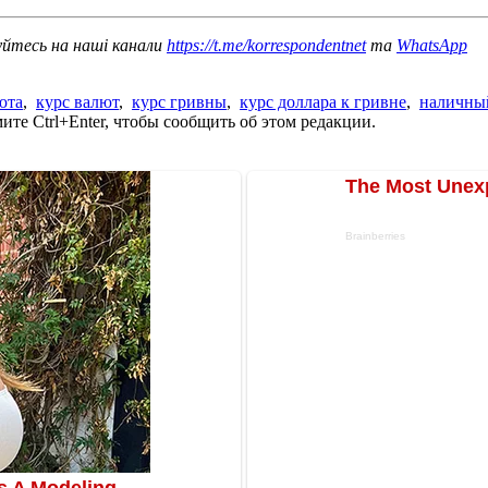
уйтесь на наші канали
https://t.me/korrespondentnet
та
WhatsApp
юта
,
курс валют
,
курс гривны
,
курс доллара к гривне
,
наличный
те Ctrl+Enter, чтобы сообщить об этом редакции.