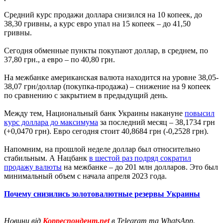
Средний курс продажи доллара снизился на 10 копеек, до
38,30 гривны, а курс евро упал на 15 копеек – до 41,50
гривны.
Сегодня обменные пункты покупают доллар, в среднем, по
37,80 грн., а евро – по 40,80 грн.
На межбанке американская валюта находится на уровне 38,05-
38,07 грн/доллар (покупка-продажа) – снижение на 9 копеек
по сравнению с закрытием в предыдущий день.
Между тем, Национальный банк Украины накануне
повысил
курс доллара до максимума
за последний месяц – 38,1734 грн
(+0,0470 грн). Евро сегодня стоит 40,8684 грн (-0,2528 грн).
Напомним, на прошлой неделе доллар был относительно
стабильным. А Нацбанк
в шестой раз подряд сократил
продажу валюты
на межбанке – до 201 млн долларов. Это был
минимальный объем с начала апреля 2023 года.
Почему снизились золотовалютные резервы Украины
Новини від
Корреспондент.net
в Telegram та WhatsApp.