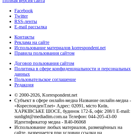
Полная версия сайта
Facebook
Twitter
RSS-ленты
E-mail рассылка
Контакты
Реклама на сайте
Использование материалов korrespondent.net
Правила пользования сайтом
Договор пользования сайтом
Политика в сфере конфиденциальности и персональных
данных
Пользовательское соглашение
Редакция
© 2000-2026, Korrespondent.net
Субъект в сфере онлайн-медиа Название онлайн-медиа -
«КореспонденТ.net» Адрес: 02091, місто Київ,
ХАРКІВСЬКЕ ШОСЕ, будинок 172-Б, офіс 208/1 E-mail:
sunlight@mediadim.com.ua
Телефон: 044-205-43-00
Идентификатор медиа - R40-06068
Использование любых материалов, размещённых на
сайте, разрешается при условии ссылки на