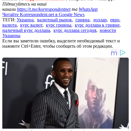
Підписуйтесь на наші
канали
https://t.me/korrespondentnet
та
WhatsApp
Читайте Korrespondent.net в Google News
ТЕГИ:
Украина
,
валютный рынок
,
гривна
,
доллар
,
евро
,
валюта
,
курс валют
,
курс гривны
,
курс доллара к гривне
,
наличный курс доллара
,
курс доллара сегодня
,
новости
Украины
Если вы заметили ошибку, выделите необходимый текст и
нажмите Ctrl+Enter, чтобы сообщить об этом редакции.