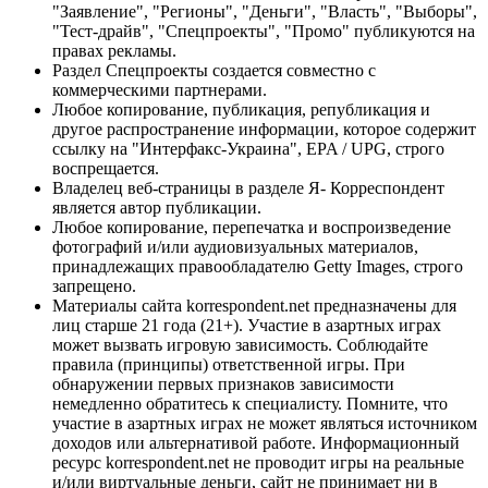
"Заявление", "Регионы", "Деньги", "Власть", "Выборы",
"Тест-драйв", "Спецпроекты", "Промо" публикуются на
правах рекламы.
Раздел Спецпроекты создается совместно с
коммерческими партнерами.
Любое копирование, публикация, републикация и
другое распространение информации, которое содержит
ссылку на "Интерфакс-Украина", EPA / UPG, строго
воспрещается.
Владелец веб-страницы в разделе Я- Корреспондент
является автор публикации.
Любое копирование, перепечатка и воспроизведение
фотографий и/или аудиовизуальных материалов,
принадлежащих правообладателю Getty Images, строго
запрещено.
Материалы сайта korrespondent.net предназначены для
лиц старше 21 года (21+). Участие в азартных играх
может вызвать игровую зависимость. Соблюдайте
правила (принципы) ответственной игры. При
обнаружении первых признаков зависимости
немедленно обратитесь к специалисту. Помните, что
участие в азартных играх не может являться источником
доходов или альтернативой работе. Информационный
ресурс korrespondent.net не проводит игры на реальные
и/или виртуальные деньги, сайт не принимает ни в