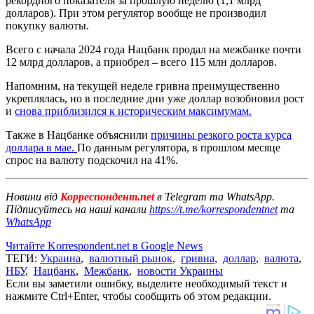
рекордного показателя за прошлую неделю (1,1 млрд
долларов). При этом регулятор вообще не производил
покупку валюты.
Всего с начала 2024 года Нацбанк продал на межбанке почти
12 млрд долларов, а приобрел – всего 115 млн долларов.
Напомним, на текущей неделе гривна преимущественно
укреплялась, но в последние дни уже доллар возобновил рост
и
снова приблизился к историческим максимумам.
Также в Нацбанке объяснили
причины резкого роста курса
доллара в мае.
По данным регулятора, в прошлом месяце
спрос на валюту подскочил на 41%.
Новини від
Корреспондент.net
в Telegram та WhatsApp.
Підписуйтесь на наші канали
https://t.me/korrespondentnet
та
WhatsApp
Читайте Korrespondent.net в Google News
ТЕГИ:
Украина
,
валютный рынок
,
гривна
,
доллар
,
валюта
,
НБУ
,
Нацбанк
,
Межбанк
,
новости Украины
Если вы заметили ошибку, выделите необходимый текст и
нажмите Ctrl+Enter, чтобы сообщить об этом редакции.