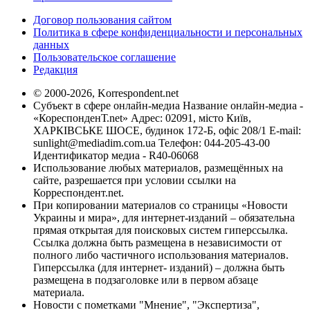
Договор пользования сайтом
Политика в сфере конфиденциальности и персональных
данных
Пользовательское соглашение
Редакция
© 2000-2026, Korrespondent.net
Субъект в сфере онлайн-медиа Название онлайн-медиа -
«КореспонденТ.net» Адрес: 02091, місто Київ,
ХАРКІВСЬКЕ ШОСЕ, будинок 172-Б, офіс 208/1 E-mail:
sunlight@mediadim.com.ua
Телефон: 044-205-43-00
Идентификатор медиа - R40-06068
Использование любых материалов, размещённых на
сайте, разрешается при условии ссылки на
Корреспондент.net.
При копировании материалов со страницы «Новости
Украины и мира», для интернет-изданий – обязательна
прямая открытая для поисковых систем гиперссылка.
Ссылка должна быть размещена в независимости от
полного либо частичного использования материалов.
Гиперссылка (для интернет- изданий) – должна быть
размещена в подзаголовке или в первом абзаце
материала.
Новости с пометками "Мнение", "Экспертиза",