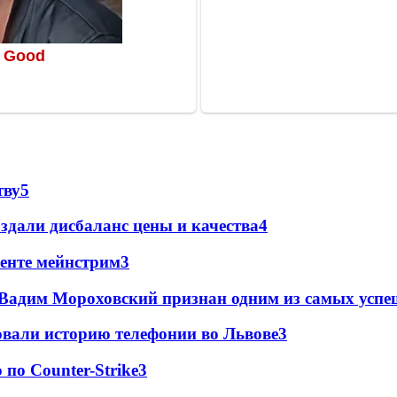
тву
5
дали дисбаланс цены и качества
4
менте мейнстрим
3
дим Мороховский признан одним из самых успешн
овали историю телефонии во Львове
3
по Counter-Strike
3