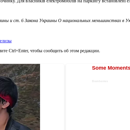
очинку. Для власників електромобілів на паркінгу встановлені е
ины и ст. 6 Закона Украины О национальных меньшинствах в У
релизы
те Ctrl+Enter, чтобы сообщить об этом редакции.