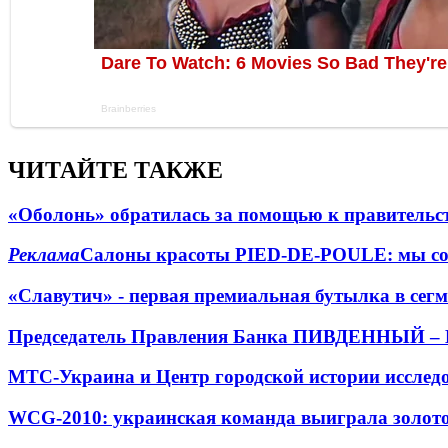
ЧИТАЙТЕ ТАКЖЕ
«Оболонь» обратилась за помощью к правительс
Реклама
Салоны красоты PIED-DE-POULE: мы соз
«Славутич» - первая премиальная бутылка в сег
Председатель Правления Банка ПИВДЕННЫЙ – Ва
МТС-Украина и Центр городской истории исслед
WCG-2010: украинская команда выиграла золото 