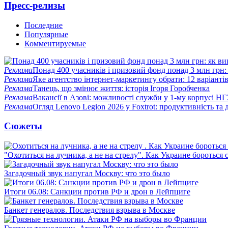
Пресс-релизы
Последние
Популярные
Комментируемые
Реклама
Понад 400 учасників і призовий фонд понад 3 млн грн:
Реклама
Яке агентство інтернет-маркетингу обрати: 12 варіантів
Реклама
Танець, що змінює життя: історія Ігоря Горобченка
Реклама
Вакансії в Азові: можливості служби у 1-му корпусі Н
Реклама
Огляд Lenovo Legion 2026 у Foxtrot: продуктивність та 
Сюжеты
"Охотиться на лучника, а не на стрелу". Как Украине бороться 
Загадочный звук напугал Москву: что это было
Итоги 06.08: Санкции против РФ и дрон в Лейпциге
Банкет генералов. Последствия взрыва в Москве