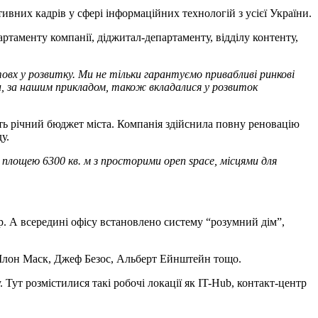
вних кадрів у сфері інформаційних технологій з усієї України.
ртаменту компанії, діджитал-департаменту, відділу контенту,
вх у розвитку. Ми не тільки гарантуємо привабливі ринкові
и, за нашим прикладом, також вкладалися у розвиток
ують річний бюджет міста. Компанія здійснила повну реновацію
у.
 площею 6300 кв. м з просторими open space, місцями для
р. А всередині офісу встановлено систему “розумний дім”,
г, Ілон Маск, Джеф Безос, Альберт Ейнштейн тощо.
Тут розмістилися такі робочі локації як IT-Hub, контакт-центр