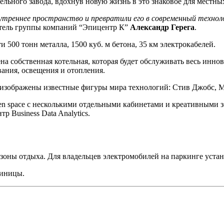
льного завода, вдохнув новую жизнь в это знаковое для местны
утреннее пространство и превратили его в современный техноло
дитель группы компаний “Эпицентр К”
Александр Герега
.
500 тонн металла, 1500 куб. м бетона, 35 км электрокабелей.
на собственная котельная, которая будет обслуживать весь инно
ания, освещения и отопления.
 изображены известные фигуры мира технологий: Стив Джобс, 
en space с несколькими отдельными кабинетами и креативными зо
р Business Data Analytics.
оны отдыха. Для владельцев электромобилей на паркинге устан
тиницы.