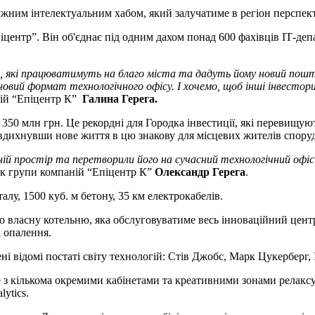
жним інтелектуальним хабом, який залучатиме в регіон перспекти
ентр”. Він об'єднає під одним дахом понад 600 фахівців ІТ-депа
, які працюватимуть на благо міста та дадуть йому новий пошто
овий формат технологічного офісу. І хочемо, щоб інші інвестор
ній “Епіцентр К”
Галина Герега.
но 350 млн грн. Це рекордні для Городка інвестиції, які перевищ
 вдихнувши нове життя в цю знакову для місцевих жителів споруд
ній простір та перетворили його на сучасний технологічний офіс
ник групи компаній “Епіцентр К”
Олександр Герега
.
лу, 1500 куб. м бетону, 35 км електрокабелів.
но власну котельню, яка обслуговуватиме весь інноваційний цент
а опалення.
жені відомі постаті світу технологій: Стів Джобс, Марк Цукербер
 з кількома окремими кабінетами та креативними зонами релаксу. 
lytics.