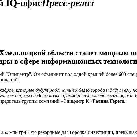
й IQ-офис
Пресс-релиз
 Хмельницкой области станет мощным и
адры в сфере информационных технологи
ний "Эпицентр". Он объединит под одной крышей более 600 спе
уникаций.
адров, которые будут работать во благо города и дадут ему н
ие места, мы создаем новый формат технологического офиса. 
оучредитель группы компаний «Эпицентр К»
Галина Герега
.
ано 350 млн грн. Это рекордные для Городка инвестиции, превы