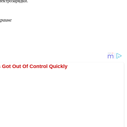
лектрозарядки.
краине