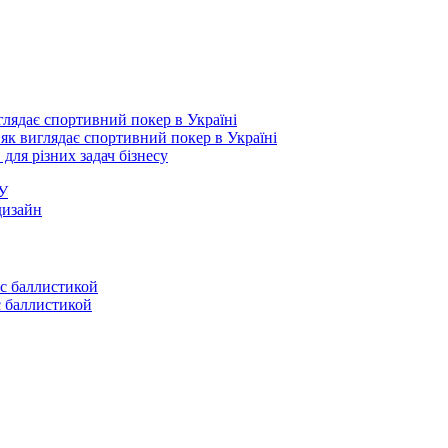
 як виглядає спортивний покер в Україні
 для різних задач бізнесу
ГУ
дизайн
с баллистикой