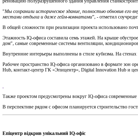
реновацию полуразрушенного здания управления станкостроите
"
Мы сохранили историческое здание, полностью обновив его вн
местами отдыха и даже гейм-комнатами
”, - отметил соучре
В общей сложности при реализации проекта использовано почти 
Этажность IQ-офиса составила семь этажей. На крыше обустрое
дом", самые современные системы вентиляции, кондициониров
Внутренние интерьеры выполнены в стиле кубизма. На стенах
Рабочее пространство IQ-офиса организовано в формате зон op
Hub, контакт-центр ГК «Эпицентр», Digital Innovation Hub и цент
Также проектом предусмотрены вокруг IQ-офиса современные з
В перспективе рядом с офисом планируется строительство гос
Епіцентр відкрив унікальний IQ-офіс