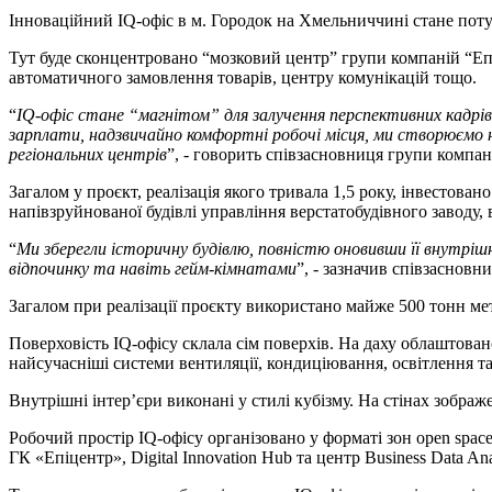
Інноваційний IQ-офіс в м. Городок на Хмельниччині стане поту
Тут буде сконцентровано “мозковий центр” групи компаній “Епіц
автоматичного замовлення товарів, центру комунікацій тощо.
“
IQ-офіс стане “магнітом” для залучення перспективних кадрів
зарплати, надзвичайно комфортні робочі місця, ми створюємо н
регіональних центрів
”, - говорить співзасновниця групи компа
Загалом у проєкт, реалізація якого тривала 1,5 року, інвестова
напівзруйнованої будівлі управління верстатобудівного заводу,
“
Ми зберегли історичну будівлю, повністю оновивши її внутріш
відпочинку та навіть гейм-кімнатами
”, - зазначив співзаснов
Загалом при реалізації проєкту використано майже 500 тонн мета
Поверховість IQ-офісу склала сім поверхів. На даху облаштова
найсучасніші системи вентиляції, кондиціювання, освітлення т
Внутрішні інтер’єри виконані у стилі кубізму. На стінах зобра
Робочий простір IQ-офісу організовано у форматі зон open space
ГК «Епіцентр», Digital Innovation Hub та центр Business Data Ana