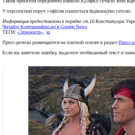
Також проєктом передбачені навколо IQ-офісу сучасні зони відп
У перспективі поруч з офісом планується будівництво готелю.
Информация предоставлена в порядке ст.10 Конституции Укра
Читайте Korrespondent.net в Google News
ТЕГИ:
«Эпицентр»
,
iq
Пресс-релизы размещаются на платной основе в раздел
Пресс-
Если вы заметили ошибку, выделите необходимый текст и нажми