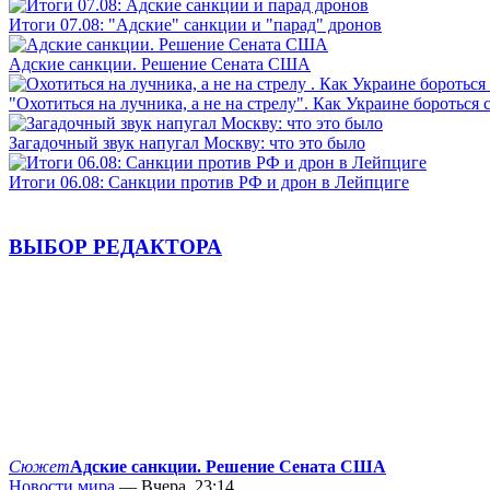
Итоги 07.08: "Адские" санкции и "парад" дронов
Адские санкции. Решение Сената США
"Охотиться на лучника, а не на стрелу". Как Украине бороться 
Загадочный звук напугал Москву: что это было
Итоги 06.08: Санкции против РФ и дрон в Лейпциге
ВЫБОР РЕДАКТОРА
Сюжет
Адские санкции. Решение Сената США
Новости мира
— Вчера, 23:14