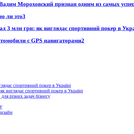
дим Мороховский признан одним из самых успешн
о ли это
3
ад 3 млн грн: як виглядає спортивний покер в Укра
втомобили с GPS навигаторами
2
 як виглядає спортивний покер в Україні
 для різних задач бізнесу
ГУ
дизайн