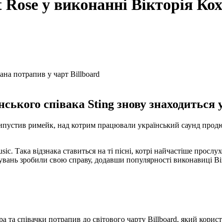
t Rose у виконанні Вікторія Ко
ського співака Sting знову знаходиться у
ипустив римейк, над котрим працювали український саунд продюсе
sic. Така відзнака ставиться на ті пісні, котрі найчастіше прос
вувань зробили свою справу, додавши популярності виконавиці Ві
а та співачки потрапив до світового чарту Billboard, який корис