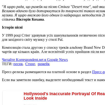
"Я
щиро рада, що римейк на пісню Стінга "Desert rose", над я
Великою вдачею було доторкнутися до творчості такого великого
музики. Я щиро вважаю його одним із найкращих методистів 20
співачка
Вікторія Кохана
.
Історія пісні
У 1999 році Стінг здивував усіх шанувальників незвичною піс
для західного світу музику у стилі Раї.
Композиція стала другою у списку треків альбому Brand New Day
чартів ще кількох країн. Але всесвітній успіх прийшов після в
Читайте Korrespondent.net в Google News
ТЕГИ:
песня
,
Стинг
,
римейк
Пресс-релизы размещаются на платной основе в раздел
Пресс-
Если вы заметили ошибку, выделите необходимый текст и нажми