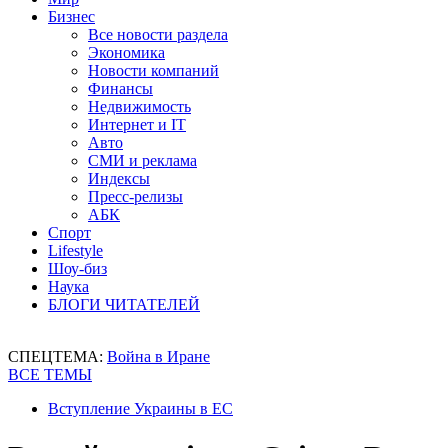
Бизнес
Все новости раздела
Экономика
Новости компаний
Финансы
Недвижимость
Интернет и IT
Авто
СМИ и реклама
Индексы
Пресс-релизы
АБК
Спорт
Lifestyle
Шоу-биз
Наука
БЛОГИ ЧИТАТЕЛЕЙ
СПЕЦТЕМА:
Война в Иране
ВСЕ ТЕМЫ
Вступление Украины в ЕС