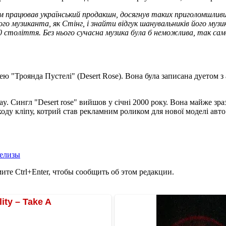
ким працював український продакшн, досягнув таких приголомшлив
 музиканта, як Стінг, і знайти відгук шанувальників його музик
 століття. Без нього сучасна музика була б неможлива, так сам
нею "Троянда Пустелі" (Desert Rose). Вона була записана дуето
. Сингл "Desert rose" вийшов у січні 2000 року. Вона майже зраз
иходу кліпу, котрий став рекламним роликом для нової моделі авт
релизы
те Ctrl+Enter, чтобы сообщить об этом редакции.