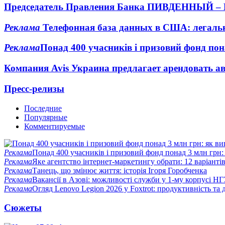
Председатель Правления Банка ПИВДЕННЫЙ – Ва
Реклама
Телефонная база данных в США: легальн
Реклама
Понад 400 учасників і призовий фонд пон
Компания Avis Украина предлагает арендовать а
Пресс-релизы
Последние
Популярные
Комментируемые
Реклама
Понад 400 учасників і призовий фонд понад 3 млн грн:
Реклама
Яке агентство інтернет-маркетингу обрати: 12 варіантів
Реклама
Танець, що змінює життя: історія Ігоря Горобченка
Реклама
Вакансії в Азові: можливості служби у 1-му корпусі Н
Реклама
Огляд Lenovo Legion 2026 у Foxtrot: продуктивність та 
Сюжеты