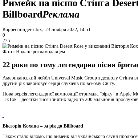
Римейк на пісню Стінга Deser
Billboard
Реклама
Корреспондент.biz, 23 ноября 2022, 14:51
0
275
Фото: Надане рекламодавцем
22 роки по тому легендарна пісня британ
Американський лейбл Universal Music Group з дозволу Стінга в
другий рік завойовує серця слухачів по всьому Світу.
Нова версія легендарної композиції отримала "зірку" в Apple Mu
TikTok – десятки тисяч знятих відео та 200 мільйонів прослухо
Вікторія Кохана – за рік до Billboard
Також стало відомо, що римейк від українського саунд продюсер