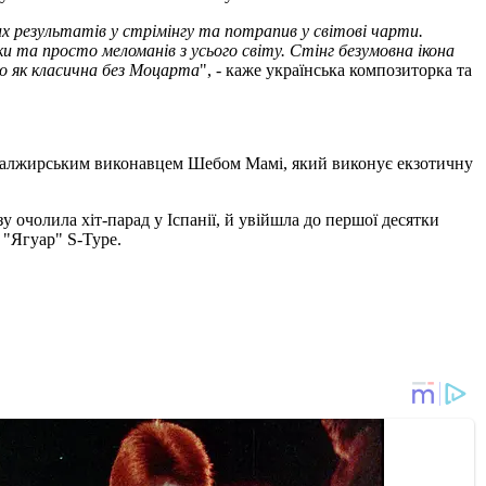
их результатів у стрімінгу та потрапив у світові чарти.
и та просто меломанів з усього світу. Стінг безумовна ікона
о як класична без Моцарта
", - каже українська композиторка та
м з алжирським виконавцем Шебом Мамі, який виконує екзотичну
у очолила хіт-парад у Іспанії, й увійшла до першої десятки
о "Ягуар" S-Type.