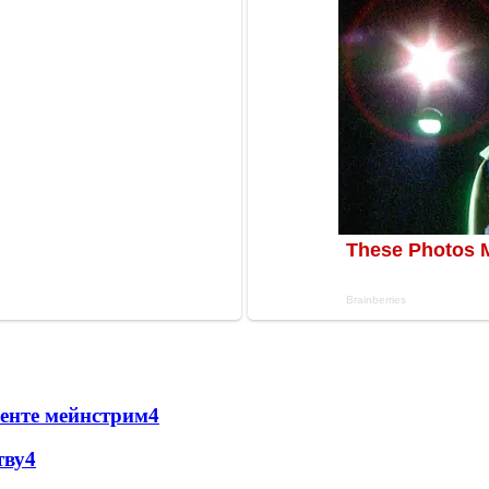
менте мейнстрим
4
тву
4