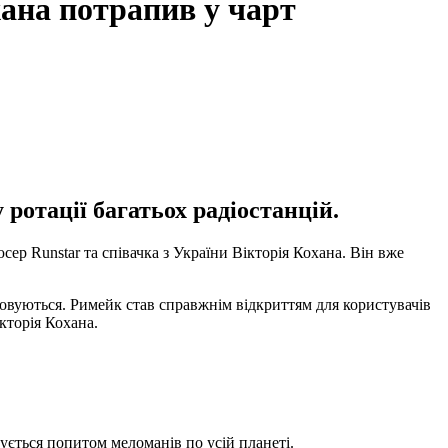
хана потрапив у чарт
 ротації багатьох радіостанцій.
р Runstar та співачка з України Вікторія Кохана. Він вже
луховуються. Римейк став справжнім відкриттям для користувачів
кторія Кохана.
тується попитом меломанів по усій планеті.