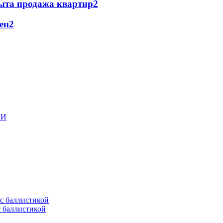
та продажа квартир
2
ен
2
МИ
с баллистикой