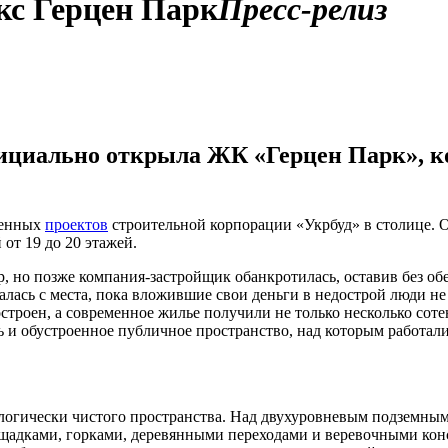
кс Герцен Парк
Пресс-релиз
циально открыла ЖК «Герцен Парк», кот
ршенных
проектов
строительной корпорации «Укрбуд» в столице. О
от 19 до 20 этажей.
р, но позже компания-застройщик обанкротилась, оставив без об
алась с места, пока вложившие свои деньги в недострой люди не
строен, а современное жилье получили не только несколько соте
ь и обустроенное публичное пространство, над которым работа
логически чистого пространства. Над двухуровневым подземным 
адками, горками, деревянными переходами и веревочными конст