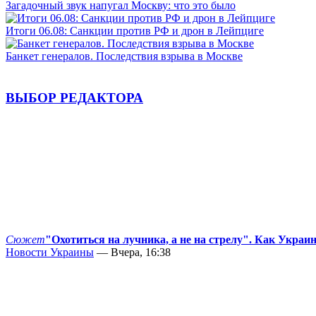
Загадочный звук напугал Москву: что это было
Итоги 06.08: Санкции против РФ и дрон в Лейпциге
Банкет генералов. Последствия взрыва в Москве
ВЫБОР РЕДАКТОРА
Сюжет
"Охотиться на лучника, а не на стрелу". Как Украи
Новости Украины
— Вчера, 16:38