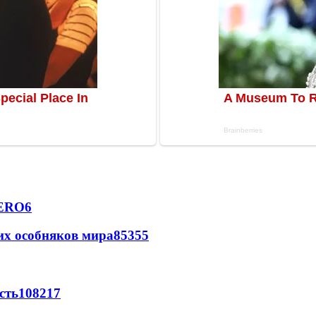
VERO
6
их особняков мира
85
3
55
сть
108
2
17