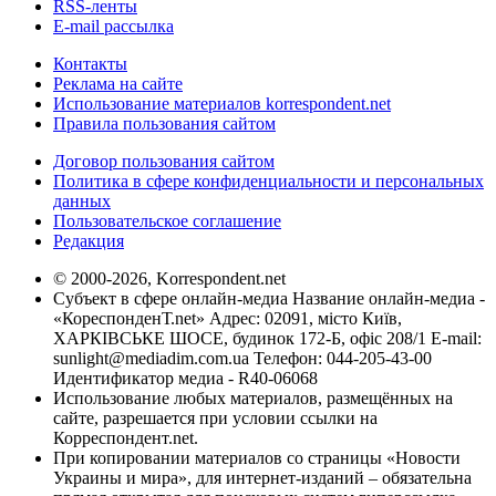
RSS-ленты
E-mail рассылка
Контакты
Реклама на сайте
Использование материалов korrespondent.net
Правила пользования сайтом
Договор пользования сайтом
Политика в сфере конфиденциальности и персональных
данных
Пользовательское соглашение
Редакция
© 2000-2026, Korrespondent.net
Субъект в сфере онлайн-медиа Название онлайн-медиа -
«КореспонденТ.net» Адрес: 02091, місто Київ,
ХАРКІВСЬКЕ ШОСЕ, будинок 172-Б, офіс 208/1 E-mail:
sunlight@mediadim.com.ua
Телефон: 044-205-43-00
Идентификатор медиа - R40-06068
Использование любых материалов, размещённых на
сайте, разрешается при условии ссылки на
Корреспондент.net.
При копировании материалов со страницы «Новости
Украины и мира», для интернет-изданий – обязательна