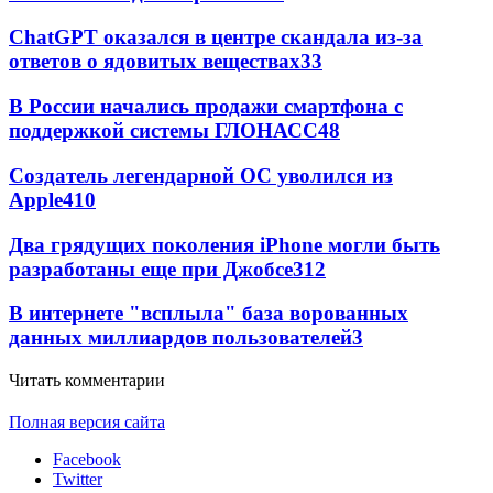
ChatGPT оказался в центре скандала из-за
ответов о ядовитых веществах
33
В России начались продажи смартфона с
поддержкой системы ГЛОНАСС
4
8
Создатель легендарной ОС уволился из
Apple
4
10
Два грядущих поколения iPhone могли быть
разработаны еще при Джобсе
3
12
В интернете "всплыла" база ворованных
данных миллиардов пользователей
3
Читать комментарии
Полная версия сайта
Facebook
Twitter