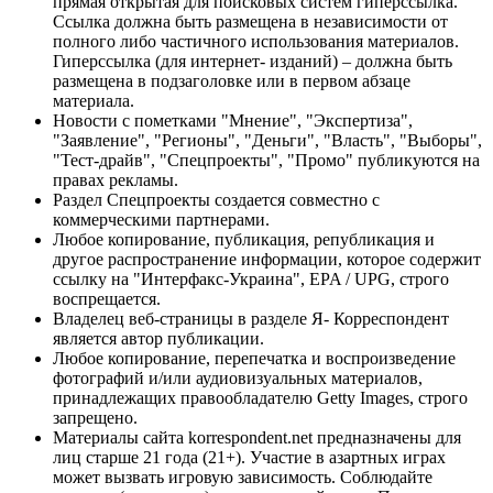
прямая открытая для поисковых систем гиперссылка.
Ссылка должна быть размещена в независимости от
полного либо частичного использования материалов.
Гиперссылка (для интернет- изданий) – должна быть
размещена в подзаголовке или в первом абзаце
материала.
Новости с пометками "Мнение", "Экспертиза",
"Заявление", "Регионы", "Деньги", "Власть", "Выборы",
"Тест-драйв", "Спецпроекты", "Промо" публикуются на
правах рекламы.
Раздел Спецпроекты создается совместно с
коммерческими партнерами.
Любое копирование, публикация, републикация и
другое распространение информации, которое содержит
ссылку на "Интерфакс-Украина", EPA / UPG, строго
воспрещается.
Владелец веб-страницы в разделе Я- Корреспондент
является автор публикации.
Любое копирование, перепечатка и воспроизведение
фотографий и/или аудиовизуальных материалов,
принадлежащих правообладателю Getty Images, строго
запрещено.
Материалы сайта korrespondent.net предназначены для
лиц старше 21 года (21+). Участие в азартных играх
может вызвать игровую зависимость. Соблюдайте