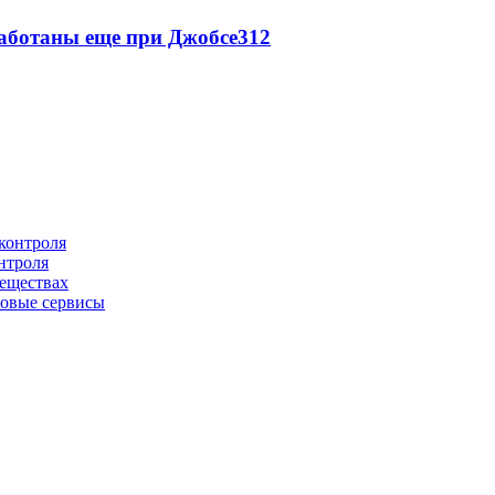
аботаны еще при Джобсе
3
12
нтроля
веществах
овые сервисы