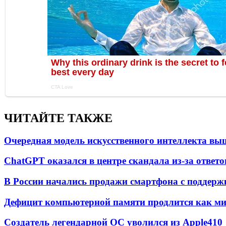
ЧИТАЙТЕ ТАКЖЕ
Очередная модель искусственного интеллекта вы
ChatGPT оказался в центре скандала из-за ответ
В России начались продажи смартфона с подде
Дефицит компьютерной памяти продлится как мини
Создатель легендарной ОС уволился из Apple
4
10