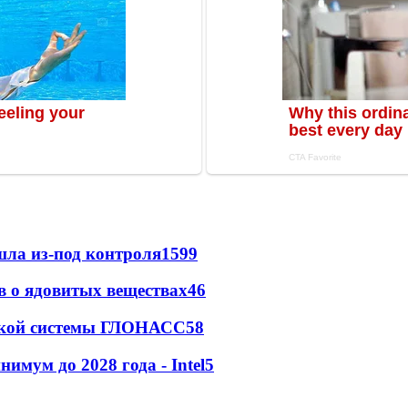
шла из-под контроля
1599
ов о ядовитых веществах
46
ржкой системы ГЛОНАСС
5
8
мум до 2028 года - Intel
5