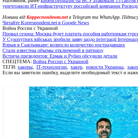
Напомним, ранее
киберспециалисты ВСУ атаковали 15 сайтов
уничтожили ИT-инфраструктуру российской компании Росвод
Новини від
Корреспондент.net
в Telegram та WhatsApp. Підпис
Читайте Korrespondent.net в Google News
Война России с Украиной
Провал сезона: Москва будет платить пособия работникам тур
У Сухопутних військах зробили заяву щодо інтеграції Інтернац
Взрыв в Сыктывкаре: возросло количество пострадавших
Стали известны объемы отключений в пятницу
Встреча президентов: Ермак и Рубио обсудили детали
СПЕЦТЕМА:
Война России с Украиной
ТЕГИ:
хакеры
,
IT-технологии
,
хакер
,
новости Украины
,
хаке
Если вы заметили ошибку, выделите необходимый текст и нажми