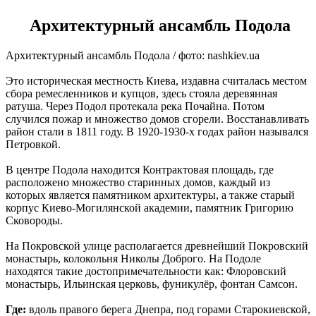
Архитектурный ансамбль Подола
Архитектурный ансамбль Подола / фото: nashkiev.ua
Это историческая местность Киева, издавна считалась местом
сбора ремесленников и купцов, здесь стояла деревянная
ратуша. Через Подол протекала река Почайна. Потом
случился пожар и множество домов сгорели. Восстанавливать
район стали в 1811 году. В 1920-1930-х годах район назывался
Петровкой.
В центре Подола находится Контрактовая площадь, где
расположено множество старинных домов, каждый из
которых является памятником архитектуры, а также старый
корпус Киево-Могилянской академии, памятник Григорию
Сковороды.
На Покровской улице располагается древнейший Покровский
монастырь, колокольня Николы Доброго. На Подоле
находятся такие достопримечательности как: Флоровский
монастырь, Ильинская церковь, фуникулёр, фонтан Самсон.
Где:
вдоль правого берега Днепра, под горами Старокиевской,