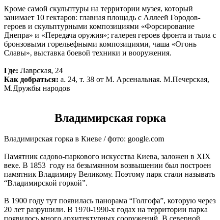
Кроме самой скульптуры на территории музея, который
занимает 10 гектаров: главная площадь с Аллеей Городов-
героев и скульптурными композициями «Форсирование
Днепра» и «Передача оружия»; галерея героев фронта и тыла с
бронзовыми горельефными композициями, чаша «Огонь
Славы», выставка боевой техники и вооружения.
Где:
Лаврская, 24
Как добраться:
а. 24, т. 38 от М. Арсенальная. М.Печерская,
М.Дружбы народов
Владимирская горка
Владимирская горка в Киеве / фото: google.com
Памятник садово-паркового искусства Киева, заложен в XIX
веке. В 1853 году на безымянном возвышении был построен
памятник Владимиру Великому. Поэтому парк стали называть
“Владимирской горкой”.
В 1900 году тут появилась панорама “Голгофа”, которую через
20 лет разрушили. В 1970-1990-х годах на территории парка
появилось много архитектурных сооружений. В северной