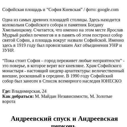
Софийская площадь и “София Киевская” / фото: google.com
Одна из самых древних площадей столицы. Здесь находится
колокольня Софийского собора и памятник Богдану
Хмельницкому. Считается, что именно на этом месте Ярослав
Мудрый разбил печенегов и в память об этом построил собор
святой Софии, а площадь вокруг назвали Софийской. Именно
здесь в 1919 году был провозглашен Акт объединения УНР и
ЗУНР.
“Пока стоит София – город переживет любые неприятности” -
это поверье, в которое верят все киевляне. Храм Софийского
монастыря - настоящий шедевр архитектуры: величественный
внешне, роскошный в середине. В 1990 году Софийский
собор был занесен в Список всемирного наследия ЮНЕСКО
Где:
Владимирская, 24
Как добраться:
М. Майдан Независимости, М. Золотые
ворота
Андреевский спуск и Андреевская
церковь