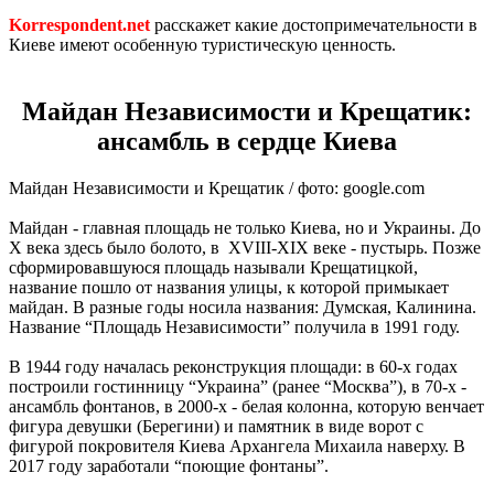
Korrespondent.net
расскажет какие достопримечательности в
Киеве имеют особенную туристическую ценность.
Майдан Независимости и Крещатик:
ансамбль в сердце Киева
Майдан Независимости и Крещатик / фото: google.com
Майдан - главная площадь не только Киева, но и Украины. До
Х века здесь было болото, в XVIII-XIX веке - пустырь. Позже
сформировавшуюся площадь называли Крещатицкой,
название пошло от названия улицы, к которой примыкает
майдан. В разные годы носила названия: Думская, Калинина.
Название “Площадь Независимости” получила в 1991 году.
В 1944 году началась реконструкция площади: в 60-х годах
построили гостинницу “Украина” (ранее “Москва”), в 70-х -
ансамбль фонтанов, в 2000-х - белая колонна, которую венчает
фигура девушки (Берегини) и памятник в виде ворот с
фигурой покровителя Киева Архангела Михаила наверху. В
2017 году заработали “поющие фонтаны”.