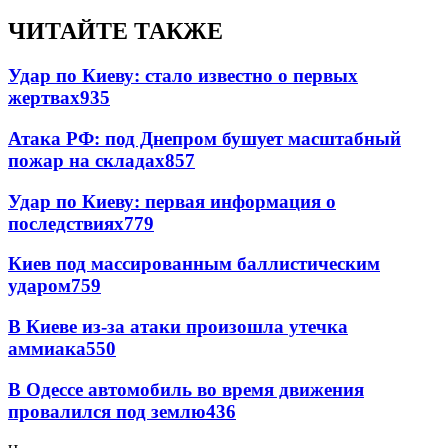
ЧИТАЙТЕ ТАКЖЕ
Удар по Киеву: стало известно о первых
жертвах
935
Атака РФ: под Днепром бушует масштабный
пожар на складах
857
Удар по Киеву: первая информация о
последствиях
779
Киев под массированным баллистическим
ударом
759
В Киеве из-за атаки произошла утечка
аммиака
550
В Одессе автомобиль во время движения
провалился под землю
436