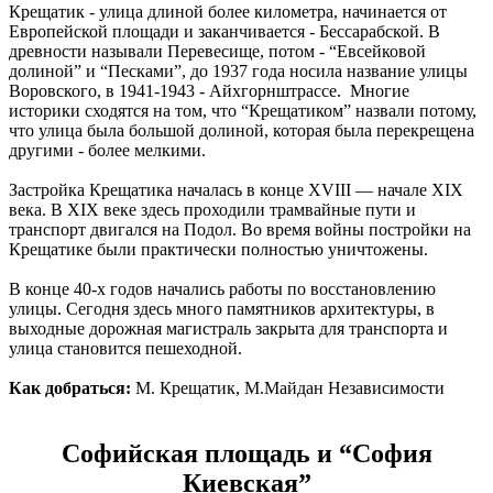
Крещатик - улица длиной более километра, начинается от
Европейской площади и заканчивается - Бессарабской. В
древности называли Перевесище, потом - “Евсейковой
долиной” и “Песками”, до 1937 года носила название улицы
Воровского, в 1941-1943 - Айхгорнштрассе. Многие
историки сходятся на том, что “Крещатиком” назвали потому,
что улица была большой долиной, которая была перекрещена
другими - более мелкими.
Застройка Крещатика началась в конце XVIII — начале XIX
века. В XIX веке здесь проходили трамвайные пути и
транспорт двигался на Подол. Во время войны постройки на
Крещатике были практически полностью уничтожены.
В конце 40-х годов начались работы по восстановлению
улицы. Сегодня здесь много памятников архитектуры, в
выходные дорожная магистраль закрыта для транспорта и
улица становится пешеходной.
Как добраться:
М. Крещатик, М.Майдан Независимости
Софийская площадь и “София
Киевская”