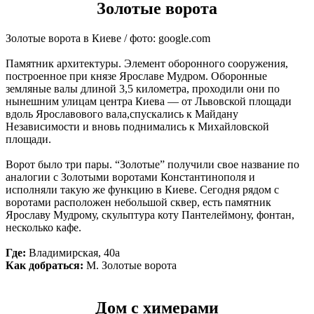
Золотые ворота
Золотые ворота в Киеве / фото: google.com
Памятник архитектуры. Элемент оборонного сооружения,
построенное при князе Ярославе Мудром. Оборонные
земляные валы длиной 3,5 километра, проходили они по
нынешним улицам центра Киева — от Львовской площади
вдоль Ярославового вала,спускались к Майдану
Независимости и вновь поднимались к Михайловской
площади.
Ворот было три пары. “Золотые” получили свое название по
аналогии с Золотыми воротами Константинополя и
исполняли такую же функцию в Киеве. Сегодня рядом с
воротами расположен небольшой сквер, есть памятник
Ярославу Мудрому, скульптура коту Пантелеймону, фонтан,
несколько кафе.
Где:
Владимирская, 40а
Как добраться:
М. Золотые ворота
Дом с химерами