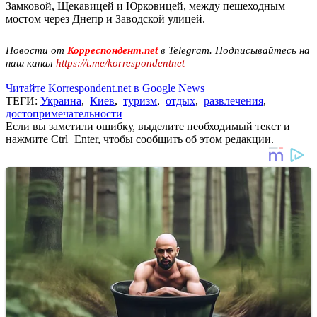
Замковой, Щекавицей и Юрковицей, между пешеходным
мостом через Днепр и Заводской улицей.
Новости от
Корреспондент.net
в Telegram. Подписывайтесь на
наш канал
https://t.me/korrespondentnet
Читайте Korrespondent.net в Google News
ТЕГИ:
Украина
,
Киев
,
туризм
,
отдых
,
развлечения
,
достопримечательности
Если вы заметили ошибку, выделите необходимый текст и
нажмите Ctrl+Enter, чтобы сообщить об этом редакции.