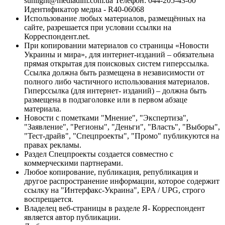
sunlight@mediadim.com.ua
Телефон: 044-205-43-00
Идентификатор медиа - R40-06068
Использование любых материалов, размещённых на
сайте, разрешается при условии ссылки на
Корреспондент.net.
При копировании материалов со страницы «Новости
Украины и мира», для интернет-изданий – обязательна
прямая открытая для поисковых систем гиперссылка.
Ссылка должна быть размещена в независимости от
полного либо частичного использования материалов.
Гиперссылка (для интернет- изданий) – должна быть
размещена в подзаголовке или в первом абзаце
материала.
Новости с пометками "Мнение", "Экспертиза",
"Заявление", "Регионы", "Деньги", "Власть", "Выборы",
"Тест-драйв", "Спецпроекты", "Промо" публикуются на
правах рекламы.
Раздел Спецпроекты создается совместно с
коммерческими партнерами.
Любое копирование, публикация, републикация и
другое распространение информации, которое содержит
ссылку на "Интерфакс-Украина", EPA / UPG, строго
воспрещается.
Владелец веб-страницы в разделе Я- Корреспондент
является автор публикации.