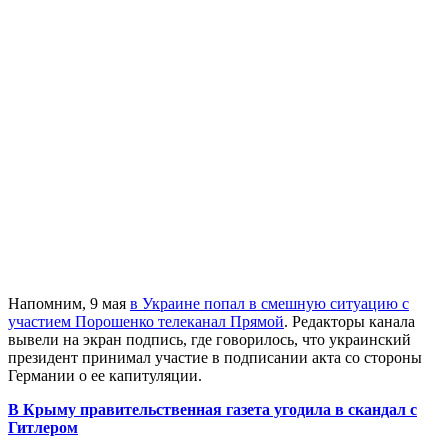
Напомним, 9 мая
в Украине попал в смешную ситуацию с
участием Порошенко телеканал Прямой
. Редакторы канала
вывели на экран подпись, где говорилось, что украинский
президент принимал участие в подписании акта со стороны
Германии о ее капитуляции.
В Крыму правительственная газета угодила в скандал с
Гитлером