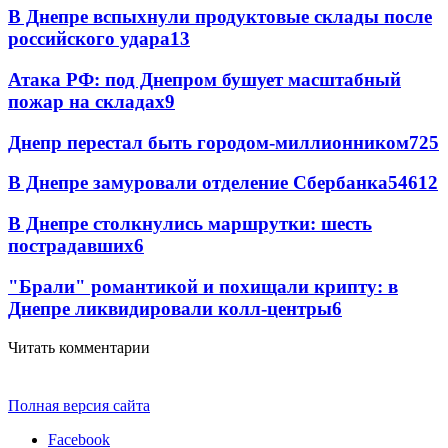
В Днепре вспыхнули продуктовые склады после
российского удара
13
Атака РФ: под Днепром бушует масштабный
пожар на складах
9
Днепр перестал быть городом-миллионником
7
25
В Днепре замуровали отделение Сбербанка
54
6
12
В Днепре столкнулись маршрутки: шесть
пострадавших
6
"Брали" романтикой и похищали крипту: в
Днепре ликвидировали колл-центры
6
Читать комментарии
Полная версия сайта
Facebook