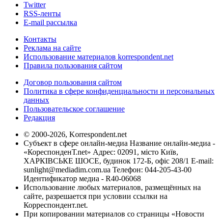
Twitter
RSS-ленты
E-mail рассылка
Контакты
Реклама на сайте
Использование материалов korrespondent.net
Правила пользования сайтом
Договор пользования сайтом
Политика в сфере конфиденциальности и персональных
данных
Пользовательское соглашение
Редакция
© 2000-2026, Korrespondent.net
Субъект в сфере онлайн-медиа Название онлайн-медиа -
«КореспонденТ.net» Адрес: 02091, місто Київ,
ХАРКІВСЬКЕ ШОСЕ, будинок 172-Б, офіс 208/1 E-mail:
sunlight@mediadim.com.ua
Телефон: 044-205-43-00
Идентификатор медиа - R40-06068
Использование любых материалов, размещённых на
сайте, разрешается при условии ссылки на
Корреспондент.net.
При копировании материалов со страницы «Новости