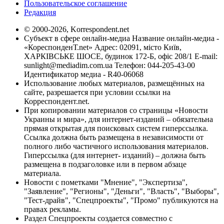
Пользовательское соглашение
Редакция
© 2000-2026, Korrespondent.net
Субъект в сфере онлайн-медиа Название онлайн-медиа -
«КореспонденТ.net» Адрес: 02091, місто Київ,
ХАРКІВСЬКЕ ШОСЕ, будинок 172-Б, офіс 208/1 E-mail:
sunlight@mediadim.com.ua
Телефон: 044-205-43-00
Идентификатор медиа - R40-06068
Использование любых материалов, размещённых на
сайте, разрешается при условии ссылки на
Корреспондент.net.
При копировании материалов со страницы «Новости
Украины и мира», для интернет-изданий – обязательна
прямая открытая для поисковых систем гиперссылка.
Ссылка должна быть размещена в независимости от
полного либо частичного использования материалов.
Гиперссылка (для интернет- изданий) – должна быть
размещена в подзаголовке или в первом абзаце
материала.
Новости с пометками "Мнение", "Экспертиза",
"Заявление", "Регионы", "Деньги", "Власть", "Выборы",
"Тест-драйв", "Спецпроекты", "Промо" публикуются на
правах рекламы.
Раздел Спецпроекты создается совместно с