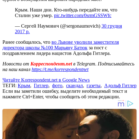
Крым. Наши дни. Кто-нибудь передайте им, что
Сталин уже умер.
pic.twitter.com/0srmGSSWfc
— Сергей Наумович (@sergonaumovich)
30 грудня
2017 р.
Ранее сообщалось, что
во Львове уволили заместителя
директора школы №100 Марьяну Батюк
за пост с
поздравлением лидера нацистов Адольфа Гитлера.
Новости от
Корреспондент.net
в Telegram. Подписывайтесь
на наш канал
https://t.me/korrespondentnet
Читайте Korrespondent.net в Google News
ТЕГИ:
Крым
,
Гитлер
,
фото
,
скандал
,
газеты
,
Адольф Гитлер
Если вы заметили ошибку, выделите необходимый текст и
нажмите Ctrl+Enter, чтобы сообщить об этом редакции.