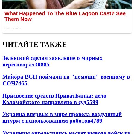
ЧИТАЙТЕ ТАКЖЕ
Зеленский сделал заявление о мирных
переговорах
30885
Майора ВСП поймали на "помощи" военному в
СОЧ
7465
Присвоение средств ПриватБанка: дело
Коломойского направлено в суд
5599
Украина впервые в мире провела воздушный
штурм с использованием роботов
4789
Украинцы определились насчет вывода войск из