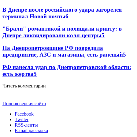
В Днепре после российского удара загорелся
терминал Новой почты
6
"Брали" романтикой и похищали крипту: в
Днепре ликвидировали колл-центры
5
На Днепропетровщине РФ повредила
предприятие, АЗС и магазины, есть раненый
5
РФ нанесла удар по Днепропетровской области:
есть жертва
5
Читать комментарии
Полная версия сайта
Facebook
Twitter
RSS-ленты
E-mail рассылка