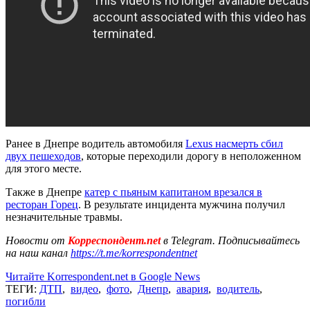
Ранее в Днепре водитель автомобиля
Lexus насмерть сбил
двух пешеходов
, которые переходили дорогу в неположенном
для этого месте.
Также в Днепре
катер с пьяным капитаном врезался в
ресторан Горец
. В результате инцидента мужчина получил
незначительные травмы.
Новости от
Корреспондент.net
в Telegram. Подписывайтесь
на наш канал
https://t.me/korrespondentnet
Читайте Korrespondent.net в Google News
ТЕГИ:
ДТП
,
видео
,
фото
,
Днепр
,
авария
,
водитель
,
погибли