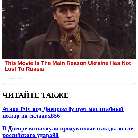
ЧИТАЙТЕ ТАКЖЕ
Атака РФ: под Днепром бушует масштабный
пожар на складах
856
В Днепре вспыхнули продуктовые склады после
российского удара
98