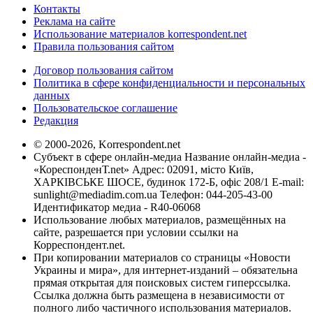
Контакты
Реклама на сайте
Использование материалов korrespondent.net
Правила пользования сайтом
Договор пользования сайтом
Политика в сфере конфиденциальности и персональных
данных
Пользовательское соглашение
Редакция
© 2000-2026, Korrespondent.net
Субъект в сфере онлайн-медиа Название онлайн-медиа -
«КореспонденТ.net» Адрес: 02091, місто Київ,
ХАРКІВСЬКЕ ШОСЕ, будинок 172-Б, офіс 208/1 E-mail:
sunlight@mediadim.com.ua
Телефон: 044-205-43-00
Идентификатор медиа - R40-06068
Использование любых материалов, размещённых на
сайте, разрешается при условии ссылки на
Корреспондент.net.
При копировании материалов со страницы «Новости
Украины и мира», для интернет-изданий – обязательна
прямая открытая для поисковых систем гиперссылка.
Ссылка должна быть размещена в независимости от
полного либо частичного использования материалов.