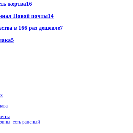
сть жертва
16
минал Новой почты
14
ства в 166 раз дешевле
7
иака
5
дара
почты
зины, есть раненый