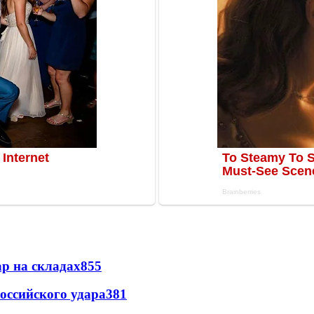
р на складах
855
оссийского удара
381