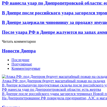
РФ нанесла удар по Днепропетровской области: е
В Днепре после российского удара загорелся тер
В Днепре задержали чиновницу за продажу имуще
После удара РФ в Днепре жалуются на запах амм
Читать комментарии
Новости Днепра
Последние
Популярные
Комментируемые
Атака РФ: под Днепром бушует масштабный пожар на складах
В Днепре вспыхнули продуктовые склады после российского у
РФ нанесла удар по Днепропетровской области: есть жертва
В Днепре после российского удара загорелся терминал Новой 
На Днепропетровщине РФ повредила предприятие, АЗС и мага