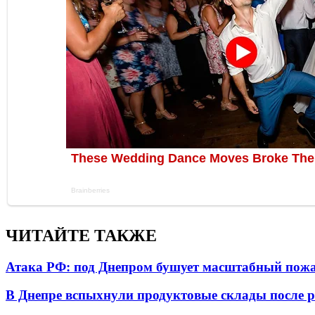
ЧИТАЙТЕ ТАКЖЕ
Атака РФ: под Днепром бушует масштабный пожа
В Днепре вспыхнули продуктовые склады после р