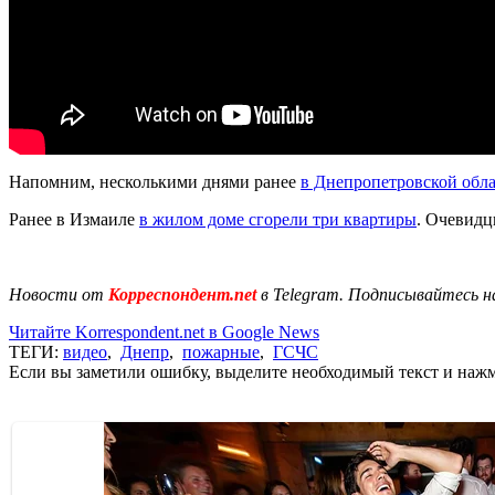
Напомним, несколькими днями ранее
в Днепропетровской обл
Ранее в Измаиле
в жилом доме сгорели три квартиры
. Очевидц
Новости от
Корреспондент.net
в Telegram. Подписывайтесь н
Читайте Korrespondent.net в Google News
ТЕГИ:
видео
,
Днепр
,
пожарные
,
ГСЧС
Если вы заметили ошибку, выделите необходимый текст и нажми