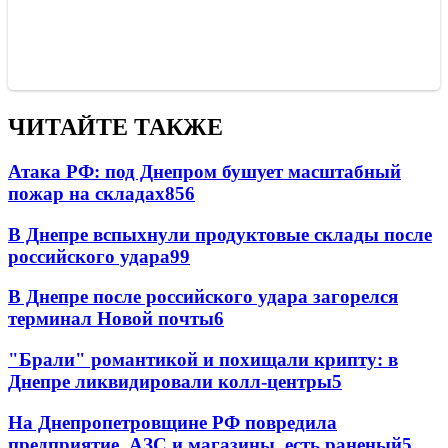
ЧИТАЙТЕ ТАКЖЕ
Атака РФ: под Днепром бушует масштабный
пожар на складах
856
В Днепре вспыхнули продуктовые склады после
российского удара
99
В Днепре после российского удара загорелся
терминал Новой почты
6
"Брали" романтикой и похищали крипту: в
Днепре ликвидировали колл-центры
5
На Днепропетровщине РФ повредила
предприятие, АЗС и магазины, есть раненый
5