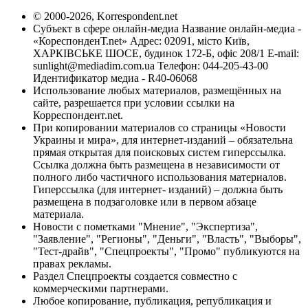
© 2000-2026, Korrespondent.net
Субъект в сфере онлайн-медиа Название онлайн-медиа -
«КореспонденТ.net» Адрес: 02091, місто Київ,
ХАРКІВСЬКЕ ШОСЕ, будинок 172-Б, офіс 208/1 E-mail:
sunlight@mediadim.com.ua
Телефон: 044-205-43-00
Идентификатор медиа - R40-06068
Использование любых материалов, размещённых на
сайте, разрешается при условии ссылки на
Корреспондент.net.
При копировании материалов со страницы «Новости
Украины и мира», для интернет-изданий – обязательна
прямая открытая для поисковых систем гиперссылка.
Ссылка должна быть размещена в независимости от
полного либо частичного использования материалов.
Гиперссылка (для интернет- изданий) – должна быть
размещена в подзаголовке или в первом абзаце
материала.
Новости с пометками "Мнение", "Экспертиза",
"Заявление", "Регионы", "Деньги", "Власть", "Выборы",
"Тест-драйв", "Спецпроекты", "Промо" публикуются на
правах рекламы.
Раздел Спецпроекты создается совместно с
коммерческими партнерами.
Любое копирование, публикация, републикация и