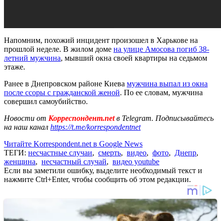
Напомним, похожий инцидент произошел в Харькове на
прошлой неделе. В жилом доме
на улице Амосова погиб 38-
летний мужчина
, мывший окна своей квартиры на седьмом
этаже.
Ранее в Днепровском районе Киева
мужчина выпал из окна
после ссоры с гражданской женой
. По ее словам, мужчина
совершил самоубийство.
Новости от
Корреспондент.net
в Telegram. Подписывайтесь
на наш канал
https://t.me/korrespondentnet
Читайте Korrespondent.net в Google News
ТЕГИ:
несчастные случаи
,
смерть
,
видео
,
фото
,
Днепр
,
женщина
,
несчастный случай
,
видео youtube
Если вы заметили ошибку, выделите необходимый текст и
нажмите Ctrl+Enter, чтобы сообщить об этом редакции.