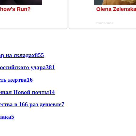
р на складах
855
оссийского удара
381
сть жертва
16
минал Новой почты
14
ства в 166 раз дешевле
7
иака
5