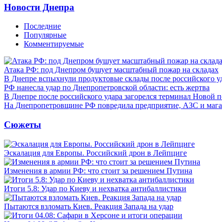
Новости Днепра
Последние
Популярные
Комментируемые
Атака РФ: под Днепром бушует масштабный пожар на складах
В Днепре вспыхнули продуктовые склады после российского у
РФ нанесла удар по Днепропетровской области: есть жертва
В Днепре после российского удара загорелся терминал Новой 
На Днепропетровщине РФ повредила предприятие, АЗС и мага
Сюжеты
Эскалация для Европы. Российский дрон в Лейпциге
Изменения в армии РФ: что стоит за решением Путина
Итоги 5.8: Удар по Киеву и нехватка антибаллистики
Пытаются взломать Киев. Реакция Запада на удар