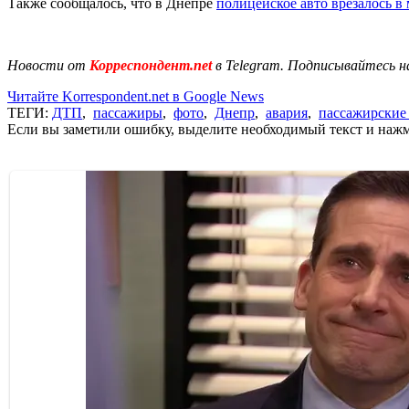
Также сообщалось, что в Днепре
полицейское авто врезалось в
Новости от
Корреспондент.net
в Telegram. Подписывайтесь н
Читайте Korrespondent.net в Google News
ТЕГИ:
ДТП
,
пассажиры
,
фото
,
Днепр
,
авария
,
пассажирские
Если вы заметили ошибку, выделите необходимый текст и нажми