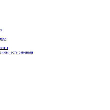
дара
почты
зины, есть раненый