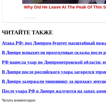
ЧИТАЙТЕ ТАКЖЕ
Атака РФ: под Днепром бушует масштабный пожа
В Днепре вспыхнули продуктовые склады после р
РФ нанесла удар по Днепропетровской области: е
В Днепре после российского удара загорелся тер
В Днепре задержали чиновницу за продажу имуще
После удара РФ в Днепре жалуются на запах амм
Читать комментарии