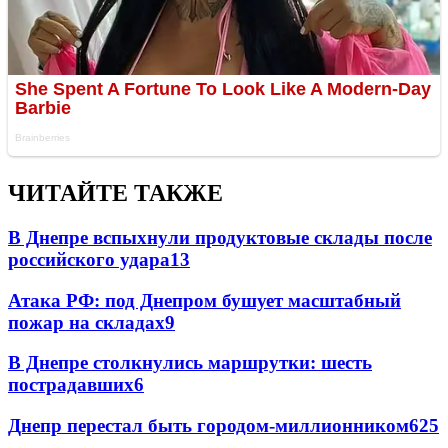
ЧИТАЙТЕ ТАКЖЕ
В Днепре вспыхнули продуктовые склады после
российского удара
13
Атака РФ: под Днепром бушует масштабный
пожар на складах
9
В Днепре столкнулись маршрутки: шесть
пострадавших
6
Днепр перестал быть городом-миллионником
6
25