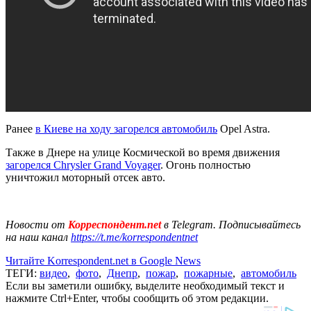
Ранее
в Киеве на ходу загорелся автомобиль
Opel Astra.
Также в Днере на улице Космической во время движения
загорелся Chrysler Grand Voyager
. Огонь полностью
уничтожил моторный отсек авто.
Новости от
Корреспондент.net
в Telegram. Подписывайтесь
на наш канал
https://t.me/korrespondentnet
Читайте Korrespondent.net в Google News
ТЕГИ:
видео
,
фото
,
Днепр
,
пожар
,
пожарные
,
автомобиль
Если вы заметили ошибку, выделите необходимый текст и
нажмите Ctrl+Enter, чтобы сообщить об этом редакции.