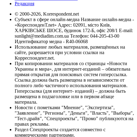
Редакция
© 2000-2026, Korrespondent.net
Субъект в сфере онлайн-медиа Название онлайн-медиа -
«КореспонденТ.net» Адрес: 02091, місто Київ,
ХАРКІВСЬКЕ ШОСЕ, будинок 172-Б, офіс 208/1 E-mail:
sunlight@mediadim.com.ua
Телефон: 044-205-43-00
Идентификатор медиа - R40-06068
Использование любых материалов, размещённых на
сайте, разрешается при условии ссылки на
Корреспондент.net.
При копировании материалов со страницы «Новости
Украины и мира», для интернет-изданий – обязательна
прямая открытая для поисковых систем гиперссылка.
Ссылка должна быть размещена в независимости от
полного либо частичного использования материалов.
Гиперссылка (для интернет- изданий) – должна быть
размещена в подзаголовке или в первом абзаце
материала.
Новости с пометками "Мнение", "Экспертиза",
"Заявление", "Регионы", "Деньги", "Власть", "Выборы",
"Тест-драйв", "Спецпроекты", "Промо" публикуются на
правах рекламы.
Раздел Спецпроекты создается совместно с
коммерческими партнерами.