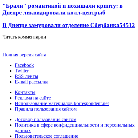
"Брали" романтикой и похищали крипту: в
Днепре ликвидировали колл-центры
6
В Днепре замуровали отделение Сбербанка
54
5
12
Читать комментарии
Полная версия сайта
Facebook
Twitter
RSS-ленты
E-mail рассылка
Контакты
Реклама на сайте
Использование материалов korrespondent.net
Правила пользования сайтом
Договор пользования сайтом
Политика в сфере конфиденциальности и персональных
данных
Пользовательское соглашение