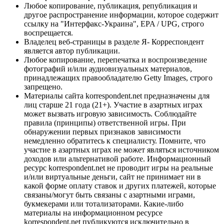
Любое копирование, публикация, републикация и
другое распространение информации, которое содержит
ссылку на "Интерфакс-Украина", EPA / UPG, строго
воспрещается.
Владелец веб-страницы в разделе Я- Корреспондент
является автор публикации.
Любое копирование, перепечатка и воспроизведение
фотографий и/или аудиовизуальных материалов,
принадлежащих правообладателю Getty Images, строго
запрещено.
Материалы сайта korrespondent.net предназначены для
лиц старше 21 года (21+). Участие в азартных играх
может вызвать игровую зависимость. Соблюдайте
правила (принципы) ответственной игры. При
обнаружении первых признаков зависимости
немедленно обратитесь к специалисту. Помните, что
участие в азартных играх не может являться источником
доходов или альтернативой работе. Информационный
ресурс korrespondent.net не проводит игры на реальные
и/или виртуальные деньги, сайт не принимает ни в
какой форме оплату ставок и других платежей, которые
связаны/могут быть связаны с азартными играми,
букмекерами или тотализаторами. Какие-либо
материалы на информационном ресурсе
korrespondent.net публикуются исключительно в