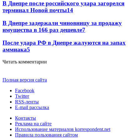
В Днепре после российского удара загорелся
терминал Новой почты
14
В Днепре задержали чиновницу за продажу
имущества в 166 раз дешевле
7
После удара РФ в Днепре жалуются на запах
аммиака
5
Читать комментарии
Полная версия сайта
Facebook
Twitter
RSS-ленты
E-mail рассылка
Контакты
Реклама на сайте
Использование материалов korrespondent.net
Правила пользования сайтом