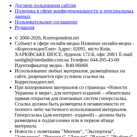
Договор пользования сайтом
Политика в сфере конфиденциальности и персональных
данных
Пользовательское соглашение
Редакция
© 2000-2026, Korrespondent.net
Субъект в сфере онлайн-медиа Название онлайн-медиа -
«КореспонденТ.net» Адрес: 02091, місто Київ,
ХАРКІВСЬКЕ ШОСЕ, будинок 172-Б, офіс 208/1 E-mail:
sunlight@mediadim.com.ua
Телефон: 044-205-43-00
Идентификатор медиа - R40-06068
Использование любых материалов, размещённых на
сайте, разрешается при условии ссылки на
Корреспондент.net.
При копировании материалов со страницы «Новости
Украины и мира», для интернет-изданий – обязательна
прямая открытая для поисковых систем гиперссылка.
Ссылка должна быть размещена в независимости от
полного либо частичного использования материалов.
Гиперссылка (для интернет- изданий) – должна быть
размещена в подзаголовке или в первом абзаце
материала.
Новости с пометками "Мнение", "Экспертиза",
"Заявление", "Регионы", "Деньги", "Власть", "Выборы",