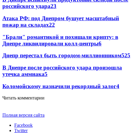
российского удара
23
Атака РФ: под Днепром бушует масштабный
пожар на складах
22
"Брали" романтикой и похищали крипту: в
Днепре ликвидировали колл-центры
6
Днепр перестал быть городом-миллионником
5
25
В Днепре после российского удара произошла
утечка аммиака
5
Коломойскому назначили рекордный залог
4
Читать комментарии
Полная версия сайта
Facebook
Twitter