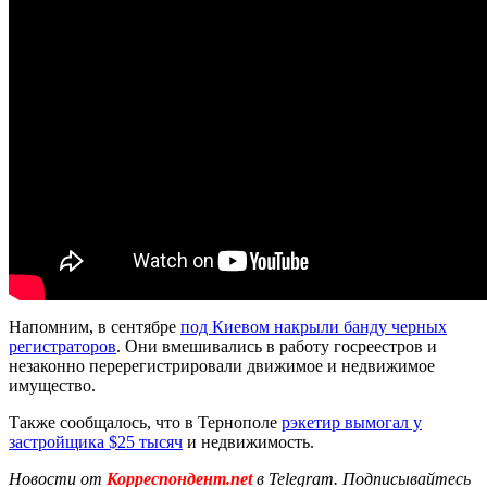
Напомним, в сентябре
под Киевом накрыли банду черных
регистраторов
. Они вмешивались в работу госреестров и
незаконно перерегистрировали движимое и недвижимое
имущество.
Также сообщалось, что в Тернополе
рэкетир вымогал у
застройщика $25 тысяч
и недвижимость.
Новости от
Корреспондент.net
в Telegram. Подписывайтесь