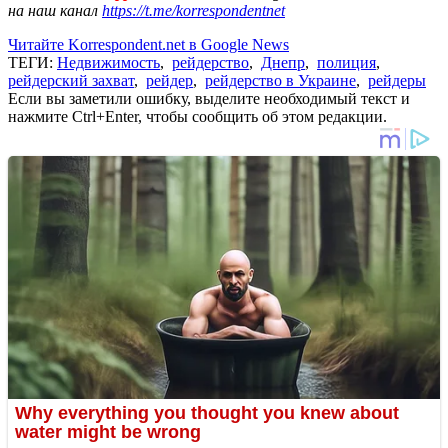
на наш канал
https://t.me/korrespondentnet
Читайте Korrespondent.net в Google News
ТЕГИ:
Недвижимость
,
рейдерство
,
Днепр
,
полиция
,
рейдерский захват
,
рейдер
,
рейдерство в Украине
,
рейдеры
Если вы заметили ошибку, выделите необходимый текст и
нажмите Ctrl+Enter, чтобы сообщить об этом редакции.