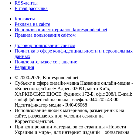
RSS-ленты
E-mail рассылка
Контакты
Реклама на сайте
Использование материалов korrespondent.net
Правила пользования сайтом
Договор пользования сайтом
Политика в сфере конфиденциальности и персональных
данных
Пользовательское соглашение
Редакция
© 2000-2026, Korrespondent.net
Субъект в сфере онлайн-медиа Название онлайн-медиа -
«КореспонденТ.net» Адрес: 02091, місто Київ,
ХАРКІВСЬКЕ ШОСЕ, будинок 172-Б, офіс 208/1 E-mail:
sunlight@mediadim.com.ua
Телефон: 044-205-43-00
Идентификатор медиа - R40-06068
Использование любых материалов, размещённых на
сайте, разрешается при условии ссылки на
Корреспондент.net.
При копировании материалов со страницы «Новости
Украины и мира», для интернет-изданий – обязательна