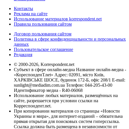
Контакты
Реклама на сайте
Использование материалов korrespondent.net
Правила пользования сайтом
Договор пользования сайтом
Политика в сфере конфиденциальности и персональных
данных
Пользовательское соглашение
Редакция
© 2000-2026, Korrespondent.net
Субъект в сфере онлайн-медиа Название онлайн-медиа -
«КореспонденТ.net» Адрес: 02091, місто Київ,
ХАРКІВСЬКЕ ШОСЕ, будинок 172-Б, офіс 208/1 E-mail:
sunlight@mediadim.com.ua
Телефон: 044-205-43-00
Идентификатор медиа - R40-06068
Использование любых материалов, размещённых на
сайте, разрешается при условии ссылки на
Корреспондент.net.
При копировании материалов со страницы «Новости
Украины и мира», для интернет-изданий – обязательна
прямая открытая для поисковых систем гиперссылка.
Ссылка должна быть размещена в независимости от