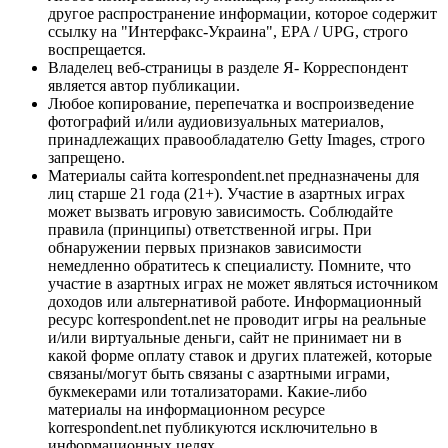
другое распространение информации, которое содержит
ссылку на "Интерфакс-Украина", EPA / UPG, строго
воспрещается.
Владелец веб-страницы в разделе Я- Корреспондент
является автор публикации.
Любое копирование, перепечатка и воспроизведение
фотографий и/или аудиовизуальных материалов,
принадлежащих правообладателю Getty Images, строго
запрещено.
Материалы сайта korrespondent.net предназначены для
лиц старше 21 года (21+). Участие в азартных играх
может вызвать игровую зависимость. Соблюдайте
правила (принципы) ответственной игры. При
обнаружении первых признаков зависимости
немедленно обратитесь к специалисту. Помните, что
участие в азартных играх не может являться источником
доходов или альтернативой работе. Информационный
ресурс korrespondent.net не проводит игры на реальные
и/или виртуальные деньги, сайт не принимает ни в
какой форме оплату ставок и других платежей, которые
связаны/могут быть связаны с азартными играми,
букмекерами или тотализаторами. Какие-либо
материалы на информационном ресурсе
korrespondent.net публикуются исключительно в
информационных целях.