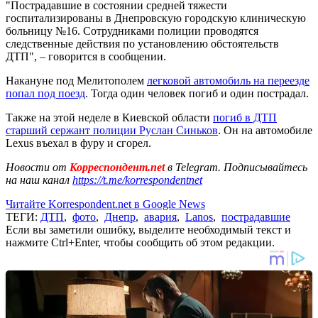
"Пострадавшие в состоянии средней тяжести
госпитализированы в Днепровскую городскую клиническую
больницу №16. Сотрудниками полиции проводятся
следственные действия по установлению обстоятельств
ДТП", – говорится в сообщении.
Накануне под Мелитополем
легковой автомобиль на переезде
попал под поезд
. Тогда один человек погиб и один пострадал.
Также на этой неделе в Киевской области
погиб в ДТП
старший сержант полиции Руслан Синьков
. Он на автомобиле
Lexus въехал в фуру и сгорел.
Новости от
Корреспондент.net
в Telegram. Подписывайтесь
на наш канал
https://t.me/korrespondentnet
Читайте Korrespondent.net в Google News
ТЕГИ:
ДТП
,
фото
,
Днепр
,
авария
,
Lanos
,
пострадавшие
Если вы заметили ошибку, выделите необходимый текст и
нажмите Ctrl+Enter, чтобы сообщить об этом редакции.