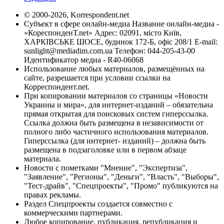
© 2000-2026, Korrespondent.net
Субъект в сфере онлайн-медиа Название онлайн-медиа -
«КореспонденТ.net» Адрес: 02091, місто Київ,
ХАРКІВСЬКЕ ШОСЕ, будинок 172-Б, офіс 208/1 E-mail:
sunlight@mediadim.com.ua
Телефон: 044-205-43-00
Идентификатор медиа - R40-06068
Использование любых материалов, размещённых на
сайте, разрешается при условии ссылки на
Корреспондент.net.
При копировании материалов со страницы «Новости
Украины и мира», для интернет-изданий – обязательна
прямая открытая для поисковых систем гиперссылка.
Ссылка должна быть размещена в независимости от
полного либо частичного использования материалов.
Гиперссылка (для интернет- изданий) – должна быть
размещена в подзаголовке или в первом абзаце
материала.
Новости с пометками "Мнение", "Экспертиза",
"Заявление", "Регионы", "Деньги", "Власть", "Выборы",
"Тест-драйв", "Спецпроекты", "Промо" публикуются на
правах рекламы.
Раздел Спецпроекты создается совместно с
коммерческими партнерами.
Любое копирование, публикация, републикация и