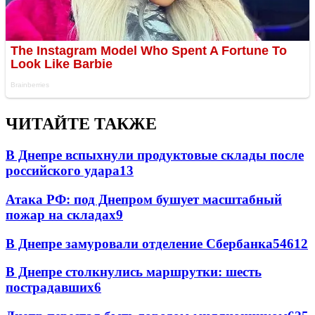
ЧИТАЙТЕ ТАКЖЕ
В Днепре вспыхнули продуктовые склады после
российского удара
13
Атака РФ: под Днепром бушует масштабный
пожар на складах
9
В Днепре замуровали отделение Сбербанка
54
6
12
В Днепре столкнулись маршрутки: шесть
пострадавших
6