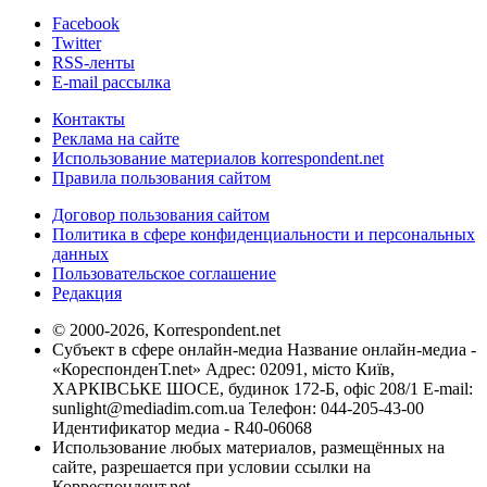
Facebook
Twitter
RSS-ленты
E-mail рассылка
Контакты
Реклама на сайте
Использование материалов korrespondent.net
Правила пользования сайтом
Договор пользования сайтом
Политика в сфере конфиденциальности и персональных
данных
Пользовательское соглашение
Редакция
© 2000-2026, Korrespondent.net
Субъект в сфере онлайн-медиа Название онлайн-медиа -
«КореспонденТ.net» Адрес: 02091, місто Київ,
ХАРКІВСЬКЕ ШОСЕ, будинок 172-Б, офіс 208/1 E-mail:
sunlight@mediadim.com.ua
Телефон: 044-205-43-00
Идентификатор медиа - R40-06068
Использование любых материалов, размещённых на
сайте, разрешается при условии ссылки на
Корреспондент.net.