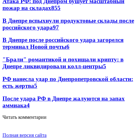
Атака РФ: под Днепром бушует масштабный
пожар на складах
855
В Днепре вспыхнули продуктовые склады после
российского удара
97
В Днепре после российского удара загорелся
терминал Новой почты
6
"Брали" романтикой и похищали крипту: в
Днепре ликвидировали колл-центры
5
РФ нанесла удар по Днепропетровской области:
есть жертва
5
После удара РФ в Днепре жалуются на запах
аммиака
4
Читать комментарии
Полная версия сайта