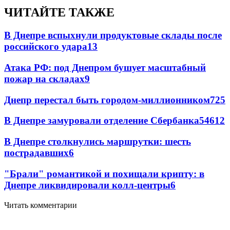
ЧИТАЙТЕ ТАКЖЕ
В Днепре вспыхнули продуктовые склады после
российского удара
13
Атака РФ: под Днепром бушует масштабный
пожар на складах
9
Днепр перестал быть городом-миллионником
7
25
В Днепре замуровали отделение Сбербанка
54
6
12
В Днепре столкнулись маршрутки: шесть
пострадавших
6
"Брали" романтикой и похищали крипту: в
Днепре ликвидировали колл-центры
6
Читать комментарии