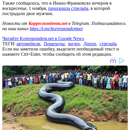
Также сообщалось, что в Ивано-Франковске вечером в
воскресенье, 1 ноября,
произошла стрельба
, в которой
пострадали двое мужчин.
Новости от
Корреспондент.net
в Telegram. Подписывайтесь
на наш канал
https://t.me/korrespondentnet
Читайте Korrespondent.net в Google News
ТЕГИ:
автомобили
,
Пешеходы
,
видео
,
Днепр
,
стрельба
Если вы заметили ошибку, выделите необходимый текст и
нажмите Ctrl+Enter, чтобы сообщить об этом редакции.