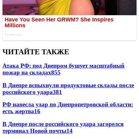
ЧИТАЙТЕ ТАКЖЕ
Атака РФ: под Днепром бушует масштабный
пожар на складах
855
В Днепре вспыхнули продуктовые склады после
российского удара
381
РФ нанесла удар по Днепропетровской области:
есть жертва
16
В Днепре после российского удара загорелся
терминал Новой почты
14