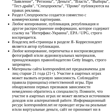
"Заявление", "Регионы", "Деньги", "Власть", "Выборы",
"Тест-драйв", "Спецпроекты", "Промо" публикуются на
правах рекламы.
Раздел Спецпроекты создается совместно с
коммерческими партнерами.
Любое копирование, публикация, републикация и
другое распространение информации, которое содержит
ссылку на "Интерфакс-Украина", EPA / UPG, строго
воспрещается.
Владелец веб-страницы в разделе Я- Корреспондент
является автор публикации.
Любое копирование, перепечатка и воспроизведение
фотографий и/или аудиовизуальных материалов,
принадлежащих правообладателю Getty Images, строго
запрещено.
Материалы сайта korrespondent.net предназначены для
лиц старше 21 года (21+). Участие в азартных играх
может вызвать игровую зависимость. Соблюдайте
правила (принципы) ответственной игры. При
обнаружении первых признаков зависимости
немедленно обратитесь к специалисту. Помните, что
участие в азартных играх не может являться источником
доходов или альтернативой работе. Информационный
ресурс korrespondent.net не проводит игры на реальные
и/или виртуальные деньги, сайт не принимает ни в