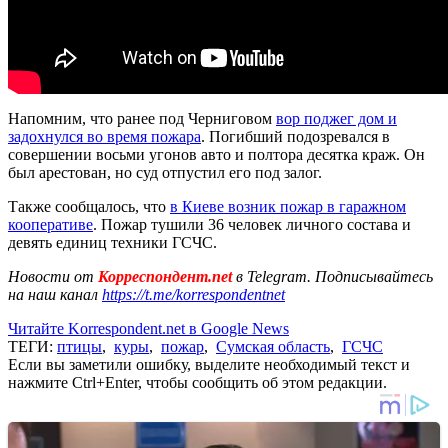
Напомним, что ранее под Черниговом
вор поджег дом и
задохнулся во время пожара
. Погибший подозревался в
совершении восьми угонов авто и полтора десятка краж. Он
был арестован, но суд отпустил его под залог.
Также сообщалось, что
в Киеве возник пожар в гаражном
кооперативе
. Пожар тушили 36 человек личного состава и
девять единиц техники ГСЧС.
Новости от
Корреспондент.net
в Telegram. Подписывайтесь
на наш канал
https://t.me/korrespondentnet
Читайте Korrespondent.net в Google News
ТЕГИ:
птицы
,
куры
,
пожар
,
Сумская область
,
ГСЧС
Если вы заметили ошибку, выделите необходимый текст и
нажмите Ctrl+Enter, чтобы сообщить об этом редакции.