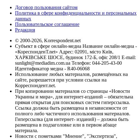
Договор пользования сайтом
Политика в сфере конфиденциальности и персональных
данных
Пользовательское соглашение
Редакция
© 2000-2026, Korrespondent.net
Субъект в сфере онлайн-медиа Название онлайн-медиа -
«КореспонденТ.net» Адрес: 02091, місто Київ,
ХАРКІВСЬКЕ ШОСЕ, будинок 172-Б, офіс 208/1 E-mail:
sunlight@mediadim.com.ua
Телефон: 044-205-43-00
Идентификатор медиа - R40-06068
Использование любых материалов, размещённых на
сайте, разрешается при условии ссылки на
Корреспондент.net.
При копировании материалов со страницы «Новости
Украины и мира», для интернет-изданий – обязательна
прямая открытая для поисковых систем гиперссылка.
Ссылка должна быть размещена в независимости от
полного либо частичного использования материалов.
Гиперссылка (для интернет- изданий) – должна быть
размещена в подзаголовке или в первом абзаце
материала.
Новости с пометками "Мнение", "Экспертиза",