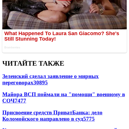
ЧИТАЙТЕ ТАКЖЕ
Зеленский сделал заявление о мирных
переговорах
30895
Майора ВСП поймали на "помощи" военному в
СОЧ
7477
Присвоение средств ПриватБанка: дело
Коломойского направлено в суд
5775