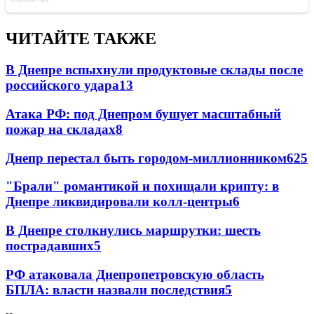
ЧИТАЙТЕ ТАКЖЕ
В Днепре вспыхнули продуктовые склады после
российского удара
13
Атака РФ: под Днепром бушует масштабный
пожар на складах
8
Днепр перестал быть городом-миллионником
6
25
"Брали" романтикой и похищали крипту: в
Днепре ликвидировали колл-центры
6
В Днепре столкнулись маршрутки: шесть
пострадавших
5
РФ атаковала Днепропетровскую область
БПЛА: власти назвали последствия
5