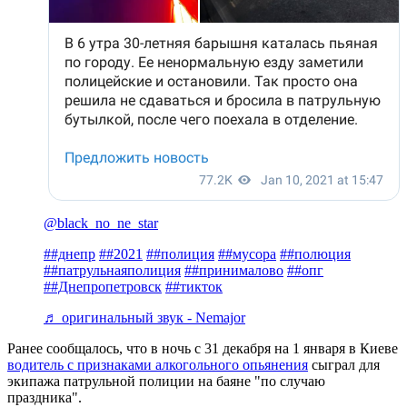
@black_no_ne_star
##днепр
##2021
##полиция
##мусора
##полюция
##патрульнаяполиция
##принималово
##опг
##Днепропетровск
##тикток
♬ оригинальный звук - Nemajor
Ранее сообщалось, что в ночь с 31 декабря на 1 января в Киеве
водитель с признаками алкогольного опьянения
сыграл для
экипажа патрульной полиции на баяне "по случаю
праздника".