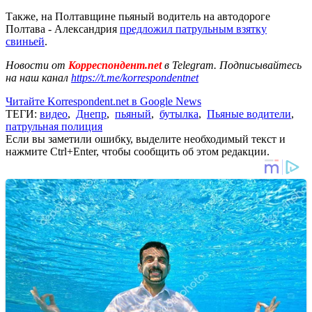
Также, на Полтавщине пьяный водитель на автодороге
Полтава - Александрия
предложил патрульным взятку
свиньей
.
Новости от
Корреспондент.net
в Telegram. Подписывайтесь
на наш канал
https://t.me/korrespondentnet
Читайте Korrespondent.net в Google News
ТЕГИ:
видео
,
Днепр
,
пьяный
,
бутылка
,
Пьяные водители
,
патрульная полиция
Если вы заметили ошибку, выделите необходимый текст и
нажмите Ctrl+Enter, чтобы сообщить об этом редакции.