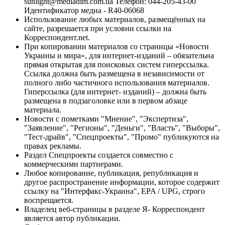
sunlight@mediadim.com.ua
Телефон: 044-205-43-00
Идентификатор медиа - R40-06068
Использование любых материалов, размещённых на
сайте, разрешается при условии ссылки на
Корреспондент.net.
При копировании материалов со страницы «Новости
Украины и мира», для интернет-изданий – обязательна
прямая открытая для поисковых систем гиперссылка.
Ссылка должна быть размещена в независимости от
полного либо частичного использования материалов.
Гиперссылка (для интернет- изданий) – должна быть
размещена в подзаголовке или в первом абзаце
материала.
Новости с пометками "Мнение", "Экспертиза",
"Заявление", "Регионы", "Деньги", "Власть", "Выборы",
"Тест-драйв", "Спецпроекты", "Промо" публикуются на
правах рекламы.
Раздел Спецпроекты создается совместно с
коммерческими партнерами.
Любое копирование, публикация, републикация и
другое распространение информации, которое содержит
ссылку на "Интерфакс-Украина", EPA / UPG, строго
воспрещается.
Владелец веб-страницы в разделе Я- Корреспондент
является автор публикации.