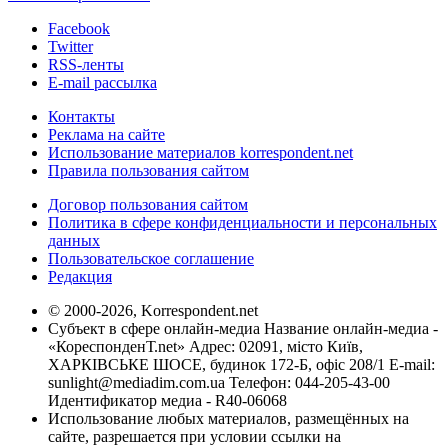
Facebook
Twitter
RSS-ленты
E-mail рассылка
Контакты
Реклама на сайте
Использование материалов korrespondent.net
Правила пользования сайтом
Договор пользования сайтом
Политика в сфере конфиденциальности и персональных
данных
Пользовательское соглашение
Редакция
© 2000-2026, Korrespondent.net
Субъект в сфере онлайн-медиа Название онлайн-медиа -
«КореспонденТ.net» Адрес: 02091, місто Київ,
ХАРКІВСЬКЕ ШОСЕ, будинок 172-Б, офіс 208/1 E-mail:
sunlight@mediadim.com.ua
Телефон: 044-205-43-00
Идентификатор медиа - R40-06068
Использование любых материалов, размещённых на
сайте, разрешается при условии ссылки на