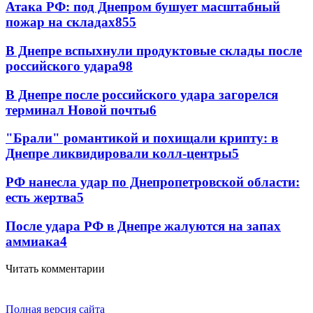
Атака РФ: под Днепром бушует масштабный
пожар на складах
855
В Днепре вспыхнули продуктовые склады после
российского удара
98
В Днепре после российского удара загорелся
терминал Новой почты
6
"Брали" романтикой и похищали крипту: в
Днепре ликвидировали колл-центры
5
РФ нанесла удар по Днепропетровской области:
есть жертва
5
После удара РФ в Днепре жалуются на запах
аммиака
4
Читать комментарии
Полная версия сайта