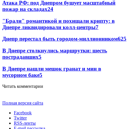
Атака РФ: под Днепром бушует масштабный
пожар на складах
24
"Брали" романтикой и похищали крипту: в
Днепре ликвидировали колл-центры
7
Днепр перестал быть городом-миллионником
6
25
В Днепре столкнулись маршрутки: шесть
пострадавших
5
В Днепре нашли мешок гранат и мин в
мусорном баке
5
Читать комментарии
Полная версия сайта
Facebook
Twitter
RSS-ленты
E-mail рассылка