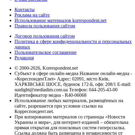
Контакты
Реклама на сайте
Использование материалов korrespondent.net
Правила пользования сайтом
Договор пользования сайтом
Политика в сфере конфиденциальности и персональных
данных
Пользовательское соглашение
Редакция
© 2000-2026, Korrespondent.net
Субъект в сфере онлайн-медиа Название онлайн-медиа -
«КореспонденТ.net» Адрес: 02091, місто Київ,
ХАРКІВСЬКЕ ШОСЕ, будинок 172-Б, офіс 208/1 E-mail:
sunlight@mediadim.com.ua
Телефон: 044-205-43-00
Идентификатор медиа - R40-06068
Использование любых материалов, размещённых на
сайте, разрешается при условии ссылки на
Корреспондент.net.
При копировании материалов со страницы «Новости
Украины и мира», для интернет-изданий – обязательна
прямая открытая для поисковых систем гиперссылка.
Ссылка должна быть размещена в независимости от