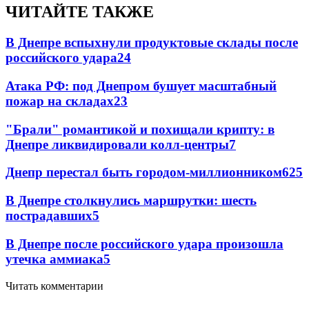
ЧИТАЙТЕ ТАКЖЕ
В Днепре вспыхнули продуктовые склады после
российского удара
24
Атака РФ: под Днепром бушует масштабный
пожар на складах
23
"Брали" романтикой и похищали крипту: в
Днепре ликвидировали колл-центры
7
Днепр перестал быть городом-миллионником
6
25
В Днепре столкнулись маршрутки: шесть
пострадавших
5
В Днепре после российского удара произошла
утечка аммиака
5
Читать комментарии