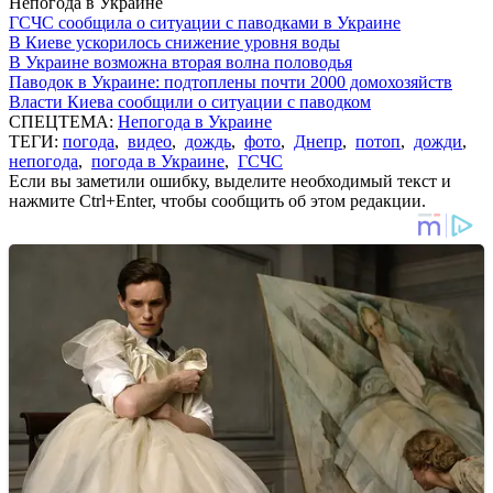
Непогода в Украине
ГСЧС сообщила о ситуации с паводками в Украине
В Киеве ускорилось снижение уровня воды
В Украине возможна вторая волна половодья
Паводок в Украине: подтоплены почти 2000 домохозяйств
Власти Киева сообщили о ситуации с паводком
СПЕЦТЕМА:
Непогода в Украине
ТЕГИ:
погода
,
видео
,
дождь
,
фото
,
Днепр
,
потоп
,
дожди
,
непогода
,
погода в Украине
,
ГСЧС
Если вы заметили ошибку, выделите необходимый текст и
нажмите Ctrl+Enter, чтобы сообщить об этом редакции.