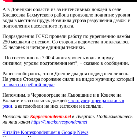
А в Донецкой области из-за интенсивных дождей в селе
Клещеевка Бахмутского района произошло поднятие уровня
воды в местном пруду. Возникла угроза разрушения дамбы и
подтопления населенного пункта.
Подразделения ГСЧС провели работу по укреплению дамбы
250 мешками с песком. Со стороны ведомства привлекалось
25 человек и четыре единицы техники.
"По состоянию на 7.00 4 июня уровень воды в пруду
снизился, угрозы подтопления нет", – сказано в сообщении.
Ранее сообщалось, что в Днепре два дня подряд шел ливень.
На улице Столяра горожане сняли на видео мужчину, который
плавал на гребной лодке
.
Напомним, в Червонограде на Львовщине и в Ковеле на
Волыни из-за сильных дождей
часть улиц превратились в
реки
, а автомобили на них заглохли и всплыли.
Новости от
Корреспондент.net
в Telegram. Подписывайтесь
на наш канал
https://t.me/korrespondentnet
Читайте Korrespondent.net в Google News