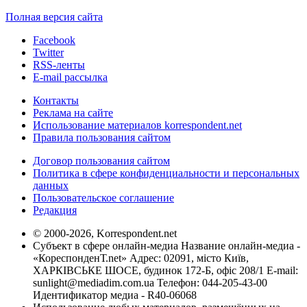
Полная версия сайта
Facebook
Twitter
RSS-ленты
E-mail рассылка
Контакты
Реклама на сайте
Использование материалов korrespondent.net
Правила пользования сайтом
Договор пользования сайтом
Политика в сфере конфиденциальности и персональных
данных
Пользовательское соглашение
Редакция
© 2000-2026, Korrespondent.net
Субъект в сфере онлайн-медиа Название онлайн-медиа -
«КореспонденТ.net» Адрес: 02091, місто Київ,
ХАРКІВСЬКЕ ШОСЕ, будинок 172-Б, офіс 208/1 E-mail:
sunlight@mediadim.com.ua
Телефон: 044-205-43-00
Идентификатор медиа - R40-06068