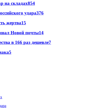
р на складах
854
оссийского удара
376
сть жертва
15
минал Новой почты
14
ства в 166 раз дешевле
7
иака
5
дара