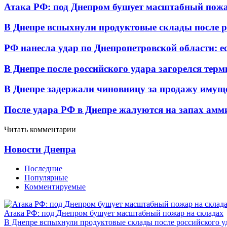
Атака РФ: под Днепром бушует масштабный пожа
В Днепре вспыхнули продуктовые склады после р
РФ нанесла удар по Днепропетровской области: е
В Днепре после российского удара загорелся тер
В Днепре задержали чиновницу за продажу имуще
После удара РФ в Днепре жалуются на запах амм
Читать комментарии
Новости Днепра
Последние
Популярные
Комментируемые
Атака РФ: под Днепром бушует масштабный пожар на складах
В Днепре вспыхнули продуктовые склады после российского у