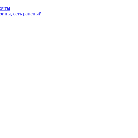
почты
зины, есть раненый