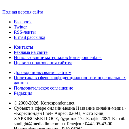
Полная версия сайта
Facebook
Twitter
RSS-ленты
E-mail рассылка
Контакты
Реклама на сайте
Использование материалов korrespondent.net
Правила пользования сайтом
Договор пользования сайтом
Политика в сфере конфиденциальности и персональных
данных
Пользовательское соглашение
Редакция
© 2000-2026, Korrespondent.net
Субъект в сфере онлайн-медиа Название онлайн-медиа -
«КореспонденТ.net» Адрес: 02091, місто Київ,
ХАРКІВСЬКЕ ШОСЕ, будинок 172-Б, офіс 208/1 E-mail:
sunlight@mediadim.com.ua
Телефон: 044-205-43-00
Идентификатор медиа - R40-06068