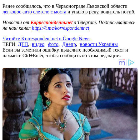
Ранее сообщалось, что в Червонограде Львовской области
легковое авто слетело с моста
и упало в реку, водитель погиб.
Новости от
Корреспондент.net
в Telegram. Подписывайтесь
на наш канал
https://t.me/korrespondentnet
Читайте Korrespondent.net в Google News
ТЕГИ:
ДТП
,
видео
,
фото
,
Днепр
,
новости Украины
Если вы заметили ошибку, выделите необходимый текст и
нажмите Ctrl+Enter, чтобы сообщить об этом редакции.