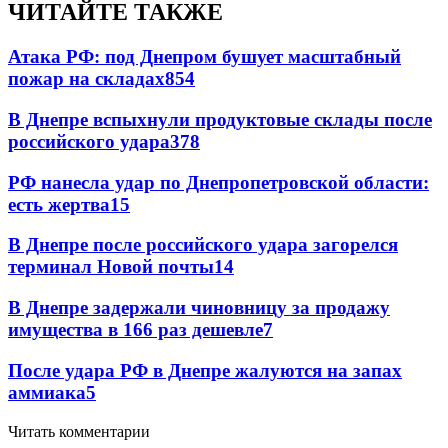
ЧИТАЙТЕ ТАКЖЕ
Атака РФ: под Днепром бушует масштабный
пожар на складах
854
В Днепре вспыхнули продуктовые склады после
российского удара
378
РФ нанесла удар по Днепропетровской области:
есть жертва
15
В Днепре после российского удара загорелся
терминал Новой почты
14
В Днепре задержали чиновницу за продажу
имущества в 166 раз дешевле
7
После удара РФ в Днепре жалуются на запах
аммиака
5
Читать комментарии