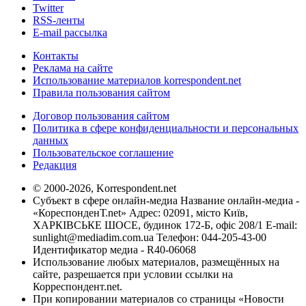
Twitter
RSS-ленты
E-mail рассылка
Контакты
Реклама на сайте
Использование материалов korrespondent.net
Правила пользования сайтом
Договор пользования сайтом
Политика в сфере конфиденциальности и персональных
данных
Пользовательское соглашение
Редакция
© 2000-2026, Korrespondent.net
Субъект в сфере онлайн-медиа Название онлайн-медиа -
«КореспонденТ.net» Адрес: 02091, місто Київ,
ХАРКІВСЬКЕ ШОСЕ, будинок 172-Б, офіс 208/1 E-mail:
sunlight@mediadim.com.ua
Телефон: 044-205-43-00
Идентификатор медиа - R40-06068
Использование любых материалов, размещённых на
сайте, разрешается при условии ссылки на
Корреспондент.net.
При копировании материалов со страницы «Новости