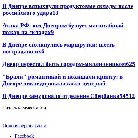
В Днепре вспыхнули продуктовые склады после
российского удара
13
Атака РФ: под Днепром бушует масштабный
пожар на складах
9
В Днепре столкнулись маршрутки: шесть
пострадавших
6
Днепр перестал быть городом-миллионником
6
25
"Брали" романтикой и похищали крипту: в
Днепре ликвидировали колл-центры
6
В Днепре замуровали отделение Сбербанка
54
5
12
Читать комментарии
Полная версия сайта
Facebook