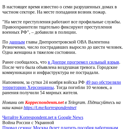
В настоящее время известно о семи разрушенных домах в
частном секторе. На месте попадания возник пожар.
"На месте преступления работают все профильные службы.
Правоохранители тщательно фиксируют преступления
военных РФ", – добавили в полиции.
По
данным
главы Днепропетровской ОВА Валентина
Резниченко, число пострадавших выросло до шести человек.
Одна женщина в тяжелом состоянии.
Ранее сообщалось, что
в Днепре прогремел сильный взрыв
.
После чего была объявлена воздушная тревога. Городские
коммуникации и инфраструктура не пострадали.
Напомним, за сутки 24 ноября войска РФ
49 раз обстреляли
территорию Херсонщины
. Тогда погибли 10 человек, а
ранения получили 54 мирных жителя.
Новини от
Корреспондент.net
в Telegram. Підписуйтесь на
наш канал
https://t.me/korrespondentnet
Читайте Korrespondent.net в Google News
Война России с Украиной
Провал сезона: Москва будет платить пособия работникам