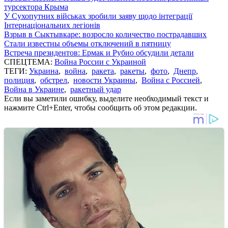
турсектора Крыма
У Сухопутних військах зробили заяву щодо інтеграції
Інтернаціональних легіонів
Взрыв в Сыктывкаре: возросло количество пострадавших
Стали известны объемы отключений в пятницу
Встреча президентов: Ермак и Рубио обсудили детали
СПЕЦТЕМА:
Война России с Украиной
ТЕГИ:
Украина
,
война
,
ракета
,
ракеты
,
фото
,
Днепр
,
полиция
,
обстрел
,
новости Украины
,
Война с Россией
,
Война в Украине
,
ракетный удар
Если вы заметили ошибку, выделите необходимый текст и
нажмите Ctrl+Enter, чтобы сообщить об этом редакции.