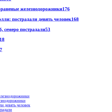
лораненые железнодорожники
176
лли: пострадали девять человек
168
, семеро пострадали
53
18
7
лезнодорожники
ли девять человек
традали