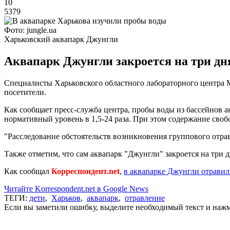
10
5379
Фото: jungle.ua
Харьковский аквапарк Джунгли
Аквапарк Джунгли закроется на три дн
Специалисты Харьковского областного лабораторного центра М
посетители.
Как сообщает пресс-служба центра, пробы воды из бассейнов а
нормативный уровень в 1,5-24 раза. При этом содержание сво
"Расследование обстоятельств возникновения группового отра
Также отметим, что сам аквапарк "Джунгли" закроется на три д
Как сообщал
Корреспондент.net
,
в аквапарке Джунгли отравил
Читайте Korrespondent.net в Google News
ТЕГИ:
дети
,
Харьков
,
аквапарк
,
отравление
Если вы заметили ошибку, выделите необходимый текст и нажми