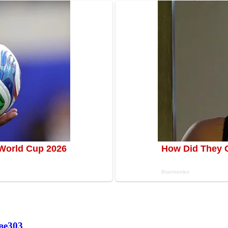
ве
303