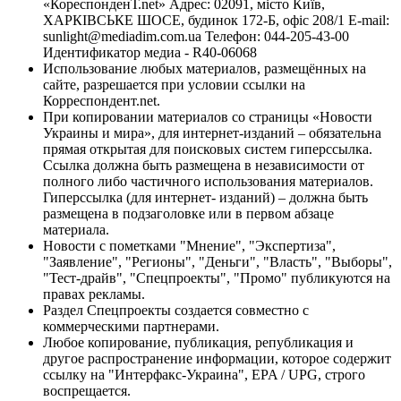
«КореспонденТ.net» Адрес: 02091, місто Київ,
ХАРКІВСЬКЕ ШОСЕ, будинок 172-Б, офіс 208/1 E-mail:
sunlight@mediadim.com.ua
Телефон: 044-205-43-00
Идентификатор медиа - R40-06068
Использование любых материалов, размещённых на
сайте, разрешается при условии ссылки на
Корреспондент.net.
При копировании материалов со страницы «Новости
Украины и мира», для интернет-изданий – обязательна
прямая открытая для поисковых систем гиперссылка.
Ссылка должна быть размещена в независимости от
полного либо частичного использования материалов.
Гиперссылка (для интернет- изданий) – должна быть
размещена в подзаголовке или в первом абзаце
материала.
Новости с пометками "Мнение", "Экспертиза",
"Заявление", "Регионы", "Деньги", "Власть", "Выборы",
"Тест-драйв", "Спецпроекты", "Промо" публикуются на
правах рекламы.
Раздел Спецпроекты создается совместно с
коммерческими партнерами.
Любое копирование, публикация, републикация и
другое распространение информации, которое содержит
ссылку на "Интерфакс-Украина", EPA / UPG, строго
воспрещается.