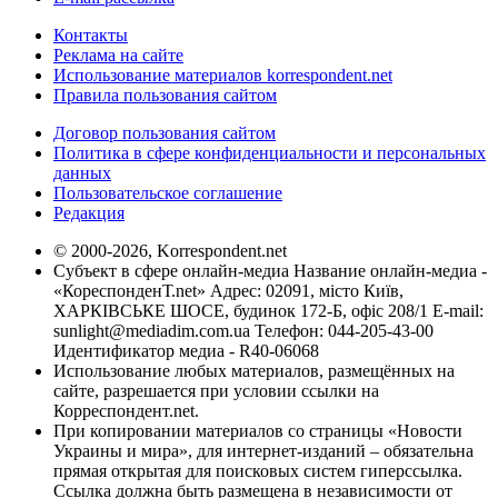
Контакты
Реклама на сайте
Использование материалов korrespondent.net
Правила пользования сайтом
Договор пользования сайтом
Политика в сфере конфиденциальности и персональных
данных
Пользовательское соглашение
Редакция
© 2000-2026, Korrespondent.net
Субъект в сфере онлайн-медиа Название онлайн-медиа -
«КореспонденТ.net» Адрес: 02091, місто Київ,
ХАРКІВСЬКЕ ШОСЕ, будинок 172-Б, офіс 208/1 E-mail:
sunlight@mediadim.com.ua
Телефон: 044-205-43-00
Идентификатор медиа - R40-06068
Использование любых материалов, размещённых на
сайте, разрешается при условии ссылки на
Корреспондент.net.
При копировании материалов со страницы «Новости
Украины и мира», для интернет-изданий – обязательна
прямая открытая для поисковых систем гиперссылка.
Ссылка должна быть размещена в независимости от