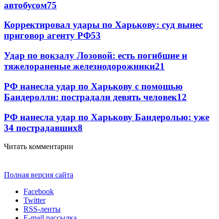
автобусом
75
Корректировал удары по Харькову: суд вынес
приговор агенту РФ
53
Удар по вокзалу Лозовой: есть погибшие и
тяжелораненые железнодорожники
21
РФ нанесла удар по Харькову с помощью
Бандеролли: пострадали девять человек
12
РФ нанесла удар по Харькову Бандеролью: уже
34 пострадавших
8
Читать комментарии
Полная версия сайта
Facebook
Twitter
RSS-ленты
E-mail рассылка