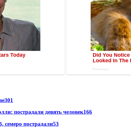
ве
301
лли: пострадали девять человек
166
, семеро пострадали
53