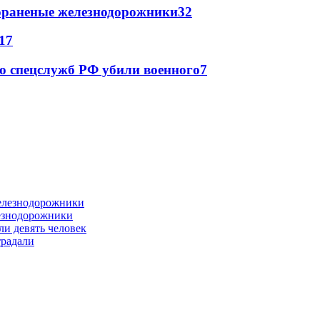
лораненые железнодорожники
32
17
ю спецслужб РФ убили военного
7
лезнодорожники
ли девять человек
традали