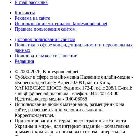
E-mail рассылка
Контакты
Реклама на сайте
Использование материалов korrespondent.net
Правила пользования сайтом
Договор пользования сайтом
Политика в сфере конфиденциальности и персональных
данных
Пользовательское соглашение
Редакция
© 2000-2026, Korrespondent.net
Субъект в сфере онлайн-медиа Название онлайн-медиа -
«КореспонденТ.net» Адрес: 02091, місто Київ,
ХАРКІВСЬКЕ ШОСЕ, будинок 172-Б, офіс 208/1 E-mail:
sunlight@mediadim.com.ua
Телефон: 044-205-43-00
Идентификатор медиа - R40-06068
Использование любых материалов, размещённых на
сайте, разрешается при условии ссылки на
Корреспондент.net.
При копировании материалов со страницы «Новости
Украины и мира», для интернет-изданий – обязательна
прямая открытая для поисковых систем гиперссылка.