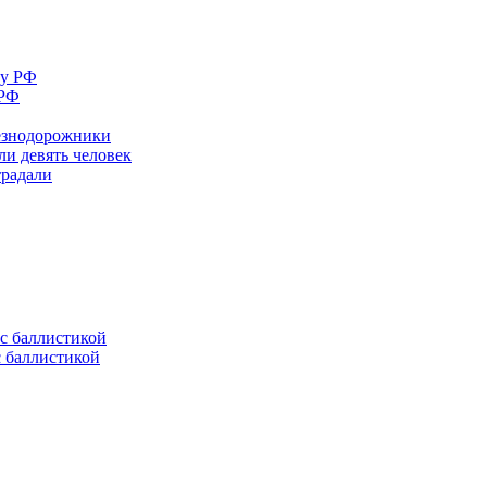
 РФ
лезнодорожники
ли девять человек
традали
с баллистикой