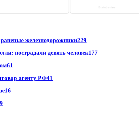
лораненые железнодорожники
229
лли: пострадали девять человек
177
сом
61
иговор агенту РФ
41
ве
16
9