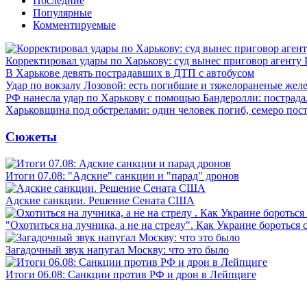
Последние
Популярные
Комментируемые
Корректировал удары по Харькову: суд вынес приговор агенту
В Харькове девять пострадавших в ДТП с автобусом
Удар по вокзалу Лозовой: есть погибшие и тяжелораненые же
РФ нанесла удар по Харькову с помощью Бандеролли: пострада
Харьковщина под обстрелами: один человек погиб, семеро пос
Сюжеты
Итоги 07.08: "Адские" санкции и "парад" дронов
Адские санкции. Решение Сената США
"Охотиться на лучника, а не на стрелу". Как Украине бороться 
Загадочный звук напугал Москву: что это было
Итоги 06.08: Санкции против РФ и дрон в Лейпциге