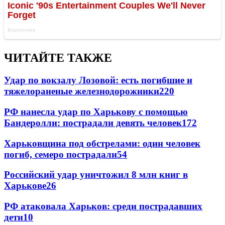
ЧИТАЙТЕ ТАКЖЕ
Удар по вокзалу Лозовой: есть погибшие и
тяжелораненые железнодорожники
220
РФ нанесла удар по Харькову с помощью
Бандеролли: пострадали девять человек
172
Харьковщина под обстрелами: один человек
погиб, семеро пострадали
54
Российский удар уничтожил 8 млн книг в
Харькове
26
РФ атаковала Харьков: среди пострадавших
дети
10