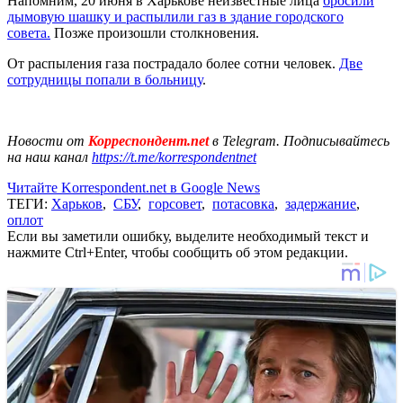
Напомним, 20 июня в Харькове неизвестные лица
бросили
дымовую шашку и распылили газ в здание городского
совета.
Позже произошли столкновения.
От распыления газа пострадало более сотни человек.
Две
сотрудницы попали в больницу
.
Новости от
Корреспондент.net
в Telegram. Подписывайтесь
на наш канал
https://t.me/korrespondentnet
Читайте Korrespondent.net в Google News
ТЕГИ:
Харьков
,
СБУ
,
горсовет
,
потасовка
,
задержание
,
оплот
Если вы заметили ошибку, выделите необходимый текст и
нажмите Ctrl+Enter, чтобы сообщить об этом редакции.