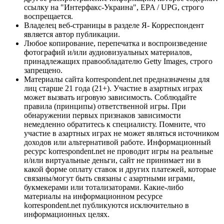
ссылку на "Интерфакс-Украина", EPA / UPG, строго
воспрещается.
Владелец веб-страницы в разделе Я- Корреспондент
является автор публикации.
Любое копирование, перепечатка и воспроизведение
фотографий и/или аудиовизуальных материалов,
принадлежащих правообладателю Getty Images, строго
запрещено.
Материалы сайта korrespondent.net предназначены для
лиц старше 21 года (21+). Участие в азартных играх
может вызвать игровую зависимость. Соблюдайте
правила (принципы) ответственной игры. При
обнаружении первых признаков зависимости
немедленно обратитесь к специалисту. Помните, что
участие в азартных играх не может являться источником
доходов или альтернативой работе. Информационный
ресурс korrespondent.net не проводит игры на реальные
и/или виртуальные деньги, сайт не принимает ни в
какой форме оплату ставок и других платежей, которые
связаны/могут быть связаны с азартными играми,
букмекерами или тотализаторами. Какие-либо
материалы на информационном ресурсе
korrespondent.net публикуются исключительно в
информационных целях.