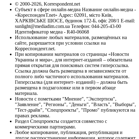
© 2000-2026, Korrespondent.net
Субъект в сфере онлайн-медиа Название онлайн-медиа -
«КореспонденТ.net» Адрес: 02091, місто Київ,
ХАРКІВСЬКЕ ШОСЕ, будинок 172-Б, офіс 208/1 E-mail:
sunlight@mediadim.com.ua
Телефон: 044-205-43-00
Идентификатор медиа - R40-06068
Использование любых материалов, размещённых на
сайте, разрешается при условии ссылки на
Корреспондент.net.
При копировании материалов со страницы «Новости
Украины и мира», для интернет-изданий – обязательна
прямая открытая для поисковых систем гиперссылка.
Ссылка должна быть размещена в независимости от
полного либо частичного использования материалов.
Гиперссылка (для интернет- изданий) – должна быть
размещена в подзаголовке или в первом абзаце
материала.
Новости с пометками "Мнение", "Экспертиза",
"Заявление", "Регионы", "Деньги", "Власть", "Выборы",
"Тест-драйв", "Спецпроекты", "Промо" публикуются на
правах рекламы.
Раздел Спецпроекты создается совместно с
коммерческими партнерами.
Любое копирование, публикация, републикация и
другое распространение информации, которое содержит